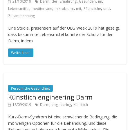
,
,
,
,
,
21/10/2019
Darm
der
Ernährung
Gesunden
im
,
,
,
,
,
,
Lebensmittel
mediterrane
mikrobiom:
mit
Pflanzliche
und
Zusammenhang
Eine Studie, präsentiert auf der UEG Week 2019 hat gezeigt,
dass bestimmte Lebensmittel könnte der Schutz für den
Darm, indem
Weiterlesen
Persönliche Gesundheit
Künstlich engineering Darm
,
,
18/09/2019
Darm
engineering
Künstlich
Kurz-Darm-Syndrom ist eine schwächende Bedingung, die
mit wenigen Optionen für die Behandlung, und diese
Behandlungen haben eine begrenzte Wirksamkeit. Die