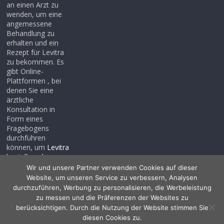
an einen Arzt zu
wenden, um eine
angemessene
Behandlung zu
erhalten und ein
Rezept für Levitra
zu bekommen. Es
gibt Online-
Plattformen , bei
denen Sie eine
ärztliche
Konsultation in
Form eines
Fragebogens
durchführen
können, um
Levitra
bestellen ohne
rezept
, auch wenn
Wir und unsere Partner verwenden Cookies auf dieser
Sie noch kein
Website, um unseren Service zu verbessern, Analysen
Rezept haben .
durchzuführen, Werbung zu personalisieren, die Werbeleistung
zu messen und die Präferenzen der Websites zu
berücksichtigen. Durch die Nutzung der Website stimmen Sie
diesen Cookies zu.