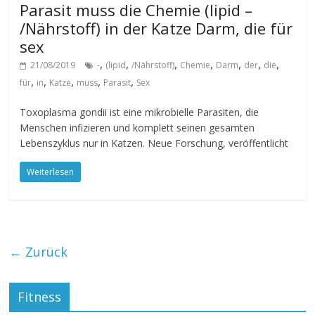
Parasit muss die Chemie (lipid –
/Nährstoff) in der Katze Darm, die für
sex
,
,
,
,
,
,
,
21/08/2019
-
(lipid
/Nährstoff)
Chemie
Darm
der
die
,
,
,
,
,
für
in
Katze
muss
Parasit
Sex
Toxoplasma gondii ist eine mikrobielle Parasiten, die
Menschen infizieren und komplett seinen gesamten
Lebenszyklus nur in Katzen. Neue Forschung, veröffentlicht
Weiterlesen
← Zurück
Fitness