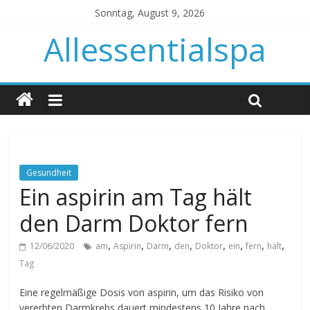
Sonntag, August 9, 2026
Allessentialspa
Gesundheit
Ein aspirin am Tag hält
den Darm Doktor fern
,
,
,
,
,
,
,
,
12/06/2020
am
Aspirin
Darm
den
Doktor
ein
fern
hält
Tag
Eine regelmäßige Dosis von aspirin, um das Risiko von
vererbten Darmkrebs dauert mindestens 10 Jahre nach