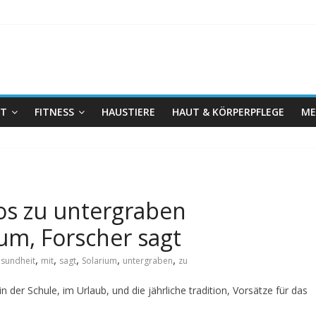
IT
FITNESS
HAUSTIERE
HAUT & KÖRPERPFLEGE
ME
ios zu untergraben
um, Forscher sagt
,
,
,
,
,
sundheit
mit
sagt
Solarium
untergraben
zu
 der Schule, im Urlaub, und die jährliche tradition, Vorsätze für das