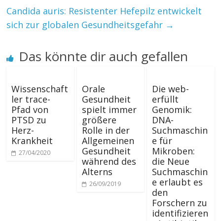
Candida auris: Resistenter Hefepilz entwickelt
sich zur globalen Gesundheitsgefahr
→
Das könnte dir auch gefallen
Wissenschaft
Orale
Die web-
ler trace-
Gesundheit
erfüllt
Pfad von
spielt immer
Genomik:
PTSD zu
größere
DNA-
Herz-
Rolle in der
Suchmaschin
Krankheit
Allgemeinen
e für
Gesundheit
Mikroben:
27/04/2020
während des
die Neue
Alterns
Suchmaschin
e erlaubt es
26/09/2019
den
Forschern zu
identifizieren