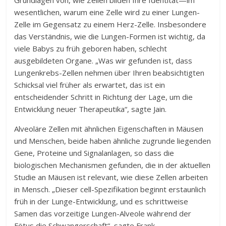
Grundlagen von, wie Zellen bilden Ihre Identität—im
wesentlichen, warum eine Zelle wird zu einer Lungen-
Zelle im Gegensatz zu einem Herz-Zelle. Insbesondere
das Verständnis, wie die Lungen-Formen ist wichtig, da
viele Babys zu früh geboren haben, schlecht
ausgebildeten Organe. „Was wir gefunden ist, dass
Lungenkrebs-Zellen nehmen über Ihren beabsichtigten
Schicksal viel früher als erwartet, das ist ein
entscheidender Schritt in Richtung der Lage, um die
Entwicklung neuer Therapeutika“, sagte Jain.
Alveoläre Zellen mit ähnlichen Eigenschaften in Mäusen
und Menschen, beide haben ähnliche zugrunde liegenden
Gene, Proteine und Signalanlagen, so dass die
biologischen Mechanismen gefunden, die in der aktuellen
Studie an Mäusen ist relevant, wie diese Zellen arbeiten
in Mensch. „Dieser cell-Spezifikation beginnt erstaunlich
früh in der Lunge-Entwicklung, und es schrittweise
Samen das vorzeitige Lungen-Alveole während der
Fötus die Schwangerschaft“, sagte Frank.