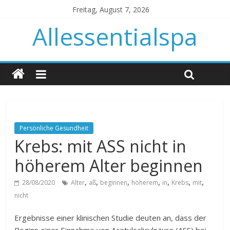
Freitag, August 7, 2026
Allessentialspa
Persönliche Gesundheit
Krebs: mit ASS nicht in
höherem Alter beginnen
,
,
,
,
,
,
,
28/08/2020
Alter
aß
beginnen
höherem
in
Krebs
mit
nicht
Ergebnisse einer klinischen Studie deuten an, dass der