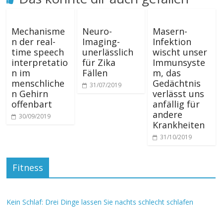
Mechanisme
Neuro-
Masern-
n der real-
Imaging-
Infektion
time speech
unerlässlich
wischt unser
interpretatio
für Zika
Immunsyste
n im
Fällen
m, das
menschliche
Gedächtnis
31/07/2019
n Gehirn
verlässt uns
offenbart
anfällig für
andere
30/09/2019
Krankheiten
31/10/2019
Fitness
Kein Schlaf: Drei Dinge lassen Sie nachts schlecht schlafen