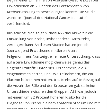
Beginn einer Einnahme von Acetylsalicylsäure (ASS) bei
Erwachsenen ab 70 Jahren das Fortschreiten von
Krebserkrankungen beschleunigen könnte. Die Studie
wurde im "Journal des National Cancer Institute"
veröffentlicht.
Klinische Studien zeigen, dass ASS das Risiko für die
Entwicklung von Krebs, insbesondere Darmkrebs,
verringern kann. An diesen Studien hatten jedoch
überwiegend Erwachsene mittleren Alters
teilgenommen. Nun zeigt eine neue Untersuchung, dass
auf ältere Erwachsene möglicherweise genau das
Gegenteil zutrifft: Unter 981 Teilnehmern, die ASS
eingenommen hatten, und 952 Teilnehmern, die ein
Placebo bekommen hatten, trat Krebs auf. In Bezug auf
die Anzahl der Fälle und der Krebsarten gab es keine
Unterschiede zwischen den Gruppen. ASS war jedoch
mit einem um 22 Prozent höheren Risiko für die
Diagnose von Krebs in einem späteren Stadium und mit
einem um 19 Prozent höheren Risiko für Metastasen