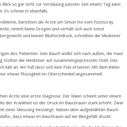
Blick so gar nicht zur Verdauung passen: Seit einem Tag kann
n. Es schmerzt ebenfalls.
probleme, berichten die Ärzte um Simon Ho vom Footscray
amente, nimmt keine Drogen und verhält sich auch sonst
 Übergewicht und keinen Bluthochdruck, schreiben die Mediziner
ngen des Patienten. Sein Bauch wölbt sich nach außen, die Haut
hung stoßen die Mediziner auf zusammengepressten Stuhl. Das
h kalt an. Am Fuß lässt sich kein Puls ertasten. Mit dem linken
ch nur etwas Flüssigkeit im Oberschenkel angesammelt.
chen Ärzte eine erste Diagnose. Der Mann scheint unter einem
i der Krankheit ist der Druck im Bauchraum stark erhöht. Zwar
 mit einer Messung bestätigt. Neben dem aufgeblähten Bauch
afür, dass etwas im Bauchraum auf ein Blutgefäß drückt.