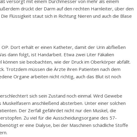
Gefäß versorgt mit einem Durchmesser von mehr als einem
. Außerdem drückt der Darm auf den rechten Harnleiter, über den
. Die Flüssigkeit staut sich in Richtung Nieren und auch die Blase
 OP. Dort erhält er einen Katheter, damit der Urin abfließen
 dann folgt, ist Handarbeit. Etwa zwei Liter Fäkalien
 können sie beobachten, wie der Druck im Oberkörper abfällt.
rück. Trotzdem müssen die Ärzte ihren Patienten nach dem
iedene Organe arbeiten nicht richtig, auch das Blut ist noch
erschlechtert sich sein Zustand noch einmal. Wird Gewebe
ss Muskelfasern anschließend absterben. Unter einer solchen
ienten. Der Zerfall gefährdet nicht nur den Muskel, die
verstopfen. Zu viel für die Ausscheidungsorgane des 57-
 benötigt er eine Dialyse, bei der Maschinen schädliche Stoffe
ern.