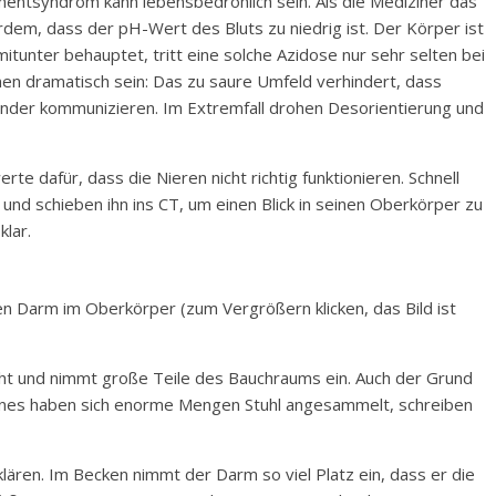
entsyndrom kann lebensbedrohlich sein. Als die Mediziner das
rdem, dass der pH-Wert des Bluts zu niedrig ist. Der Körper ist
mitunter behauptet, tritt eine solche Azidose nur sehr selten bei
en dramatisch sein: Das zu saure Umfeld verhindert, dass
ander kommunizieren. Im Extremfall drohen Desorientierung und
e dafür, dass die Nieren nicht richtig funktionieren. Schnell
und schieben ihn ins CT, um einen Blick in seinen Oberkörper zu
klar.
en Darm im Oberkörper (zum Vergrößern klicken, das Bild ist
läht und nimmt große Teile des Bauchraums ein. Auch der Grund
annes haben sich enorme Mengen Stuhl angesammelt, schreiben
ären. Im Becken nimmt der Darm so viel Platz ein, dass er die