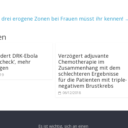
 drei erogene Zonen bei Frauen müsst ihr kennen!
en
dert DRK-Ebola
Verzögert adjuvante
-check‘, mehr
Chemotherapie im
gen
Zusammenhang mit dem
schlechteren Ergebnisse
019
für die Patienten mit triple-
negativem Brustkrebs
06/12/2018
Es ist wichtig, sich an einen