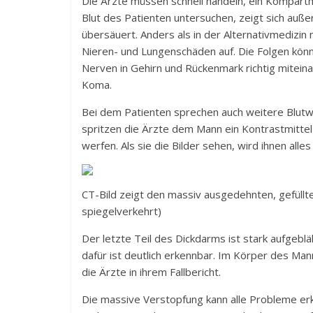
Die Ärzte müssen schnell handeln, ein Kompartm
Blut des Patienten untersuchen, zeigt sich auße
übersäuert. Anders als in der Alternativmedizin 
Nieren- und Lungenschäden auf. Die Folgen könn
Nerven in Gehirn und Rückenmark richtig mitein
Koma.
Bei dem Patienten sprechen auch weitere Blutwert
spritzen die Ärzte dem Mann ein Kontrastmittel 
werfen. Als sie die Bilder sehen, wird ihnen alles 
CT-Bild zeigt den massiv ausgedehnten, gefüllt
spiegelverkehrt)
Der letzte Teil des Dickdarms ist stark aufgeb
dafür ist deutlich erkennbar. Im Körper des M
die Ärzte in ihrem Fallbericht.
Die massive Verstopfung kann alle Probleme erkl