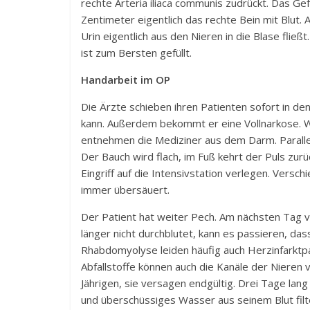
rechte Arteria iliaca communis zudrückt. Das 
Zentimeter eigentlich das rechte Bein mit Blut
Urin eigentlich aus den Nieren in die Blase fließt
ist zum Bersten gefüllt.
Handarbeit im OP
Die Ärzte schieben ihren Patienten sofort in den
kann. Außerdem bekommt er eine Vollnarkose. Was
entnehmen die Mediziner aus dem Darm. Parallel
Der Bauch wird flach, im Fuß kehrt der Puls zu
Eingriff auf die Intensivstation verlegen. Versch
immer übersäuert.
Der Patient hat weiter Pech. Am nächsten Tag v
länger nicht durchblutet, kann es passieren, da
Rhabdomyolyse leiden häufig auch Herzinfarktpat
Abfallstoffe können auch die Kanäle der Nieren 
Jährigen, sie versagen endgültig. Drei Tage lang
und überschüssiges Wasser aus seinem Blut filt