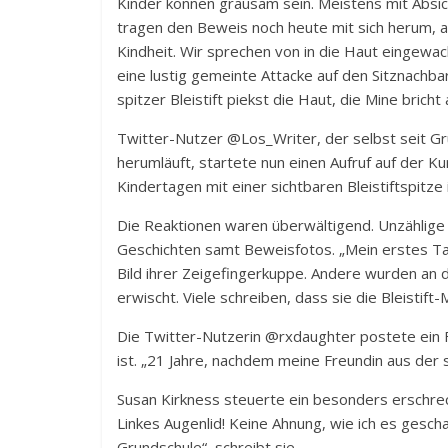
Kinder können grausam sein. Meistens mit Absi
tragen den Beweis noch heute mit sich herum, a
Kindheit. Wir sprechen von in die Haut eingewach
eine lustig gemeinte Attacke auf den Sitznachba
spitzer Bleistift piekst die Haut, die Mine bricht 
Twitter-Nutzer @Los_Writer, der selbst seit Gr
herumläuft, startete nun einen Aufruf auf der Ku
Kindertagen mit einer sichtbaren Bleistiftspitze
Die Reaktionen waren überwältigend. Unzählige 
Geschichten samt Beweisfotos. „Mein erstes Tat
Bild ihrer Zeigefingerkuppe. Andere wurden an 
erwischt. Viele schreiben, dass sie die Bleistif
Die Twitter-Nutzerin @rxdaughter postete ein F
ist. „21 Jahre, nachdem meine Freundin aus der s
Susan Kirkness steuerte ein besonders erschreck
Linkes Augenlid! Keine Ahnung, wie ich es gescha
Grundschule“, schreibt sie.