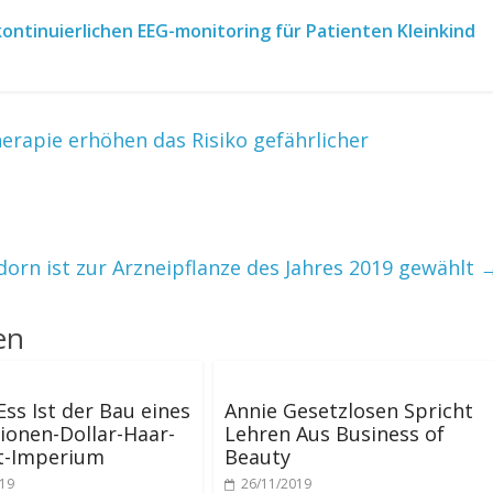
 kontinuierlichen EEG-monitoring für Patienten Kleinkind
rapie erhöhen das Risiko gefährlicher
orn ist zur Arzneipflanze des Jahres 2019 gewählt
en
Ess Ist der Bau eines
Annie Gesetzlosen Spricht
lionen-Dollar-Haar-
Lehren Aus Business of
t-Imperium
Beauty
019
26/11/2019