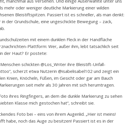
cht, manchmal aus Versehen. Und einige Auserwählte unter uns
ls mehr oder weniger deutliche Markierung einer wilden
senen Bleistiftspitzen. Passiert ist es schneller, als man denkt:
r in der Grundschule, eine ungeschickte Bewegung – zack,
ab.
undschulzeiten mit einem dunklen Fleck in der Handfläche
rznachrichten-Plattform: Wer, außer ihm, lebt tatsächlich seit
 in der Haut? Er postete:
Menschen schickten @Los_Writer ihre Bleistift-Unfall-
too“, scherzt etwa Nutzerin @isabelisabel102 und zeigt ein
den Knien, Knöcheln, Füßen, im Gesicht oder gar am Bauch
t-Markierungen seit mehr als 30 Jahren mit sich herumtragen.
oto ihres Ringfingers, an dem die dunkle Markierung zu sehen
iebten Klasse mich gestochen hat“, schreibt sie.
endes Foto bei – eins von ihrem Augenlid. „Hier ist meins!
fft habe, noch das Auge zu besitzen! Passiert ist es in der