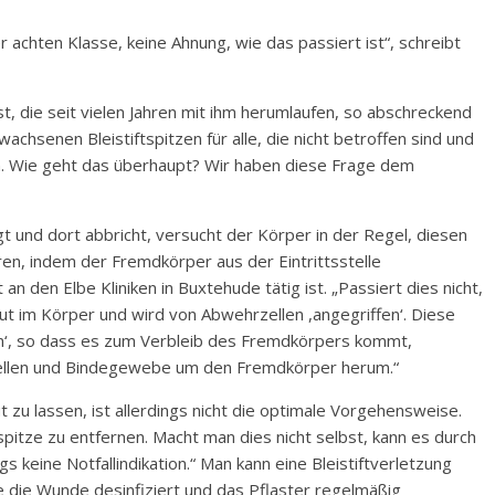
r achten Klasse, keine Ahnung, wie das passiert ist“, schreibt
st, die seit vielen Jahren mit ihm herumlaufen, so abschreckend
chsenen Bleistiftspitzen für alle, die nicht betroffen sind und
. Wie geht das überhaupt? Wir haben diese Frage dem
gt und dort abbricht, versucht der Körper in der Regel, diesen
en, indem der Fremdkörper aus der Eintrittsstelle
 an den Elbe Kliniken in Buxtehude tätig ist. „Passiert dies nicht,
ut im Körper und wird von Abwehrzellen ,angegriffen‘. Diese
sen‘, so dass es zum Verbleib des Fremdkörpers kommt,
ellen und Bindegewebe um den Fremdkörper herum.“
 zu lassen, ist allerdings nicht die optimale Vorgehensweise.
tspitze zu entfernen. Macht man dies nicht selbst, kann es durch
ngs keine Notfallindikation.“ Man kann eine Bleistiftverletzung
te die Wunde desinfiziert und das Pflaster regelmäßig