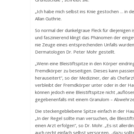
„Ich habe mich selbst ins Knie gestochen … in de
Allan Guthrie.
So normal der dunkelgraue Fleck für diejenigen i
und faszinierend klingt das Phänomen der eingewa
nie Zeuge eines entsprechenden Unfalls wurden
Dermatologen Dr. Peter Mohr gestellt.
„Wenn eine Bleistiftspitze in den Körper eindrin
Fremdkörper zu beseitigen. Dieses kann passier
herauseitert“, so der Mediziner, der als Chefarzt
verbleibt der Fremdkörper unter oder in der Ha
können jedoch eine Bleistiftspitze nicht ,auflö
gegebenenfalls mit einem Granulom – Abwehrz
Die steckengebliebene Spitze einfach in der Haut
„In der Regel sollte man versuchen, die Bleistif
einen Arzt erfolgen“, so Dr. Mohr. „Es ist allerdi
auch recht einfach selbst versorgen, „dazu soll