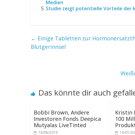
Medien
Studie zeigt potentielle Vorteile der
←
Einige Tabletten zur Hormonersatzthe
Blutgerinnsel
Weißd
Das könnte dir auch gefall
Bobbi Brown, Andere
Kristin 
Investoren Fonds Deepica
100 Mil
Mutyalas LiveTinted
Produk
16/08/2019
16/01/2