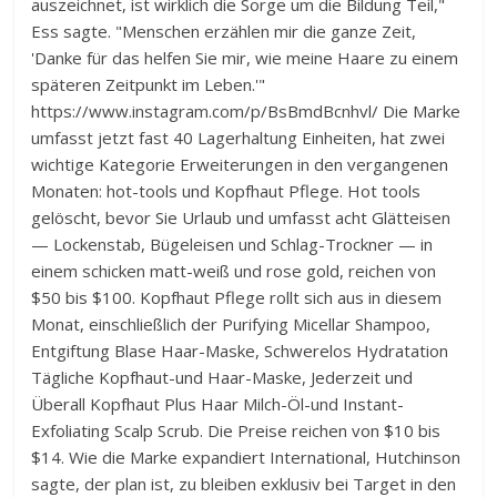
auszeichnet, ist wirklich die Sorge um die Bildung Teil,"
Ess sagte. "Menschen erzählen mir die ganze Zeit,
'Danke für das helfen Sie mir, wie meine Haare zu einem
späteren Zeitpunkt im Leben.'"
https://www.instagram.com/p/BsBmdBcnhvl/ Die Marke
umfasst jetzt fast 40 Lagerhaltung Einheiten, hat zwei
wichtige Kategorie Erweiterungen in den vergangenen
Monaten: hot-tools und Kopfhaut Pflege. Hot tools
gelöscht, bevor Sie Urlaub und umfasst acht Glätteisen
— Lockenstab, Bügeleisen und Schlag-Trockner — in
einem schicken matt-weiß und rose gold, reichen von
$50 bis $100. Kopfhaut Pflege rollt sich aus in diesem
Monat, einschließlich der Purifying Micellar Shampoo,
Entgiftung Blase Haar-Maske, Schwerelos Hydratation
Tägliche Kopfhaut-und Haar-Maske, Jederzeit und
Überall Kopfhaut Plus Haar Milch-Öl-und Instant-
Exfoliating Scalp Scrub. Die Preise reichen von $10 bis
$14. Wie die Marke expandiert International, Hutchinson
sagte, der plan ist, zu bleiben exklusiv bei Target in den