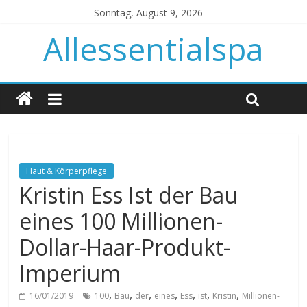
Sonntag, August 9, 2026
Allessentialspa
Haut & Körperpflege
Kristin Ess Ist der Bau
eines 100 Millionen-
Dollar-Haar-Produkt-
Imperium
,
,
,
,
,
,
,
16/01/2019
100
Bau
der
eines
Ess
ist
Kristin
Millionen-