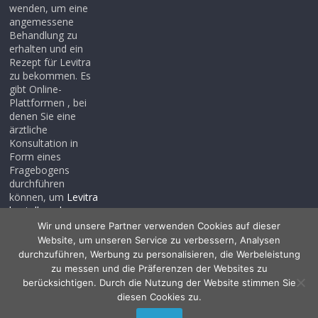
wenden, um eine
angemessene
Behandlung zu
erhalten und ein
Rezept für Levitra
zu bekommen. Es
gibt Online-
Plattformen , bei
denen Sie eine
ärztliche
Konsultation in
Form eines
Fragebogens
durchführen
können, um
Levitra
bestellen ohne
rezept
, auch wenn
Wir und unsere Partner verwenden Cookies auf dieser
Sie noch kein
Website, um unseren Service zu verbessern, Analysen
Rezept haben .
durchzuführen, Werbung zu personalisieren, die Werbeleistung
zu messen und die Präferenzen der Websites zu
berücksichtigen. Durch die Nutzung der Website stimmen Sie
diesen Cookies zu.
Copyright © 2026
Allessentialspa
. Alle Rechte vorbehalten.