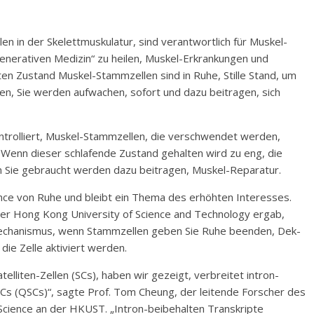
n in der Skelettmuskulatur, sind verantwortlich für Muskel-
generativen Medizin“ zu heilen, Muskel-Erkrankungen und
n Zustand Muskel-Stammzellen sind in Ruhe, Stille Stand, um
n, Sie werden aufwachen, sofort und dazu beitragen, sich
ntrolliert, Muskel-Stammzellen, die verschwendet werden,
 Wenn dieser schlafende Zustand gehalten wird zu eng, die
 Sie gebraucht werden dazu beitragen, Muskel-Reparatur.
ce von Ruhe und bleibt ein Thema des erhöhten Interesses.
der Hong Kong University of Science and Technology ergab,
m Mechanismus, wenn Stammzellen geben Sie Ruhe beenden, Dek-
die Zelle aktiviert werden.
elliten-Zellen (SCs), haben wir gezeigt, verbreitet intron-
Cs (QSCs)“, sagte Prof. Tom Cheung, der leitende Forscher des
Science an der HKUST. „Intron-beibehalten Transkripte