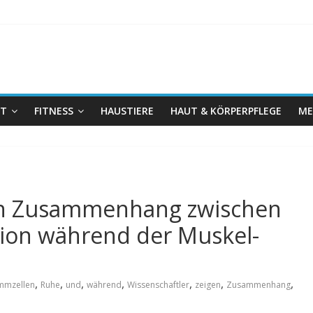
IT
FITNESS
HAUSTIERE
HAUT & KÖRPERPFLEGE
ME
gen Zusammenhang zwischen
tion während der Muskel-
,
,
,
,
,
,
,
mmzellen
Ruhe
und
während
Wissenschaftler
zeigen
Zusammenhang