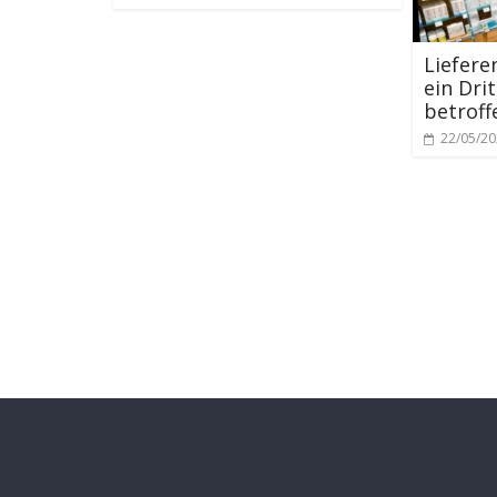
Liefere
ein Dri
betroff
22/05/2