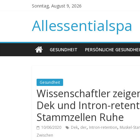
Sonntag, August 9, 2026
Allessentialspa
GESUNDHEIT
PERSÖNLICHE GESUNDHE
Gesundheit
Wissenschaftler zei
Dek und Intron-reten
Stammzellen Ruhe
,
,
,
10/06/2020
Dek
der
Intron-retention
Muskel-Sta
Zwischen