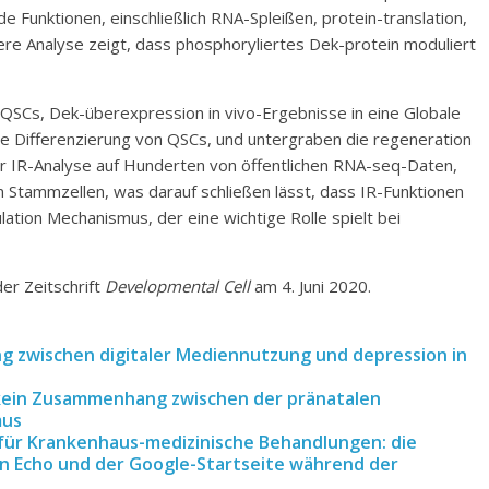
e Funktionen, einschließlich RNA-Spleißen, protein-translation,
Unsere Analyse zeigt, dass phosphoryliertes Dek-protein moduliert
 QSCs, Dek-überexpression in vivo-Ergebnisse in eine Globale
ge Differenzierung von QSCs, und untergraben die regeneration
rer IR-Analyse auf Hunderten von öffentlichen RNA-seq-Daten,
n Stammzellen, was darauf schließen lässt, dass IR-Funktionen
ulation Mechanismus, der eine wichtige Rolle spielt bei
der Zeitschrift
Developmental Cell
am 4. Juni 2020.
 zwischen digitaler Mediennutzung und depression in
 kein Zusammenhang zwischen der pränatalen
mus
für Krankenhaus-medizinische Behandlungen: die
n Echo und der Google-Startseite während der