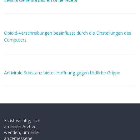
Levitra Generika kaufen ohne rezept
Opioid-Verschreibungen beeinflusst durch die Einstellungen des
Computers
Antivirale Substanz bietet Hoffnung gegen tödliche Grippe
Es ist wichtig, sich
an einen Arzt zu
wenden, um eine
angemessene