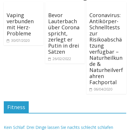
Vaping
Bevor
Coronavirus:
verbunden
Lauterbach
Antikörper-
mit Herz-
über Corona
Schnelltests
Probleme
spricht,
zur
zerlegt er
Risikoabschä
30/07/2020
Putin in drei
tzung
Sätzen
verfügbar –
Naturheilkun
26/02/2022
de &
Naturheilverf
ahren
Fachportal
06/04/2020
Fitness
Kein Schlaf: Drei Dinge lassen Sie nachts schlecht schlafen