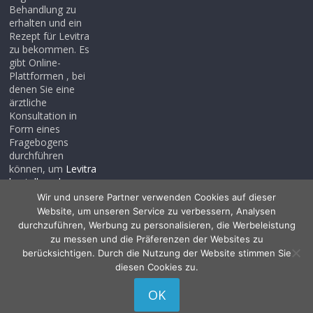
Behandlung zu
erhalten und ein
Rezept für Levitra
zu bekommen. Es
gibt Online-
Plattformen , bei
denen Sie eine
ärztliche
Konsultation in
Form eines
Fragebogens
durchführen
können, um
Levitra
bestellen ohne
rezept
, auch wenn
Wir und unsere Partner verwenden Cookies auf dieser
Sie noch kein
Website, um unseren Service zu verbessern, Analysen
Rezept haben .
durchzuführen, Werbung zu personalisieren, die Werbeleistung
zu messen und die Präferenzen der Websites zu
berücksichtigen. Durch die Nutzung der Website stimmen Sie
diesen Cookies zu.
Copyright © 2026
Allessentialspa
. Alle Rechte vorbehalten.
OK