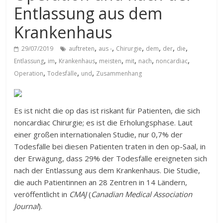
Entlassung aus dem
Krankenhaus
,
,
,
,
,
,
29/07/2019
auftreten
aus -
Chirurgie
dem
der
die
,
,
,
,
,
,
,
Entlassung
im
Krankenhaus
meisten
mit
nach
noncardiac
,
,
,
Operation
Todesfälle
und
Zusammenhang
Es ist nicht die op das ist riskant für Patienten, die sich
noncardiac Chirurgie; es ist die Erholungsphase. Laut
einer großen internationalen Studie, nur 0,7% der
Todesfälle bei diesen Patienten traten in den op-Saal, in
der Erwägung, dass 29% der Todesfälle ereigneten sich
nach der Entlassung aus dem Krankenhaus. Die Studie,
die auch Patientinnen an 28 Zentren in 14 Ländern,
veröffentlicht in
CMAJ
(
Canadian Medical Association
Journal
).