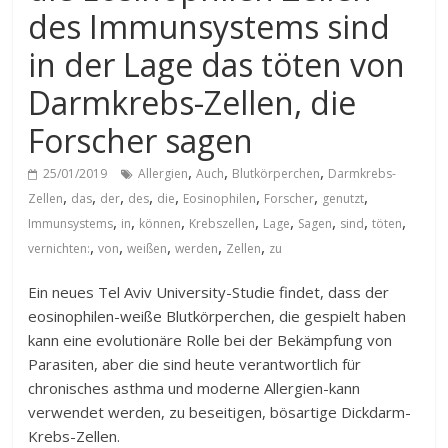
des Immunsystems sind
in der Lage das töten von
Darmkrebs-Zellen, die
Forscher sagen
,
,
,
25/01/2019
Allergien
Auch
Blutkörperchen
Darmkrebs-
,
,
,
,
,
,
,
,
Zellen
das
der
des
die
Eosinophilen
Forscher
genutzt
,
,
,
,
,
,
,
,
Immunsystems
in
können
Krebszellen
Lage
Sagen
sind
töten
,
,
,
,
,
vernichten:
von
weißen
werden
Zellen
zu
Ein neues Tel Aviv University-Studie findet, dass der
eosinophilen-weiße Blutkörperchen, die gespielt haben
kann eine evolutionäre Rolle bei der Bekämpfung von
Parasiten, aber die sind heute verantwortlich für
chronisches asthma und moderne Allergien-kann
verwendet werden, zu beseitigen, bösartige Dickdarm-
Krebs-Zellen.