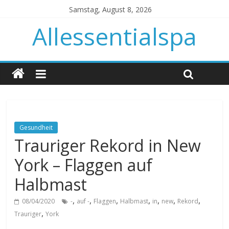
Samstag, August 8, 2026
Allessentialspa
Gesundheit
Trauriger Rekord in New
York – Flaggen auf
Halbmast
,
,
,
,
,
,
,
08/04/2020
-
auf -
Flaggen
Halbmast
in
new
Rekord
,
Trauriger
York