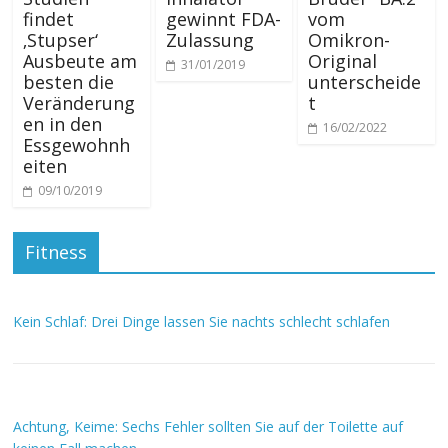
findet
gewinnt FDA-
vom
‚Stupser‘
Zulassung
Omikron-
Ausbeute am
Original
31/01/2019
besten die
unterscheide
Veränderung
t
en in den
16/02/2022
Essgewohnh
eiten
09/10/2019
Fitness
Kein Schlaf: Drei Dinge lassen Sie nachts schlecht schlafen
Achtung, Keime: Sechs Fehler sollten Sie auf der Toilette auf