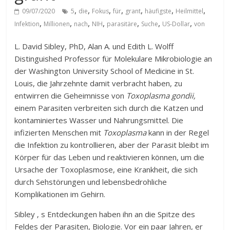
,
,
,
,
,
,
,
09/07/2020
5
die
Fokus
für
grant
häufigste
Heilmittel
,
,
,
,
,
,
,
Infektion
Millionen
nach
NIH
parasitäre
Suche
US-Dollar
von
L. David Sibley, PhD, Alan A. und Edith L. Wolff
Distinguished Professor für Molekulare Mikrobiologie an
der Washington University School of Medicine in St.
Louis, die Jahrzehnte damit verbracht haben, zu
entwirren die Geheimnisse von
Toxoplasma gondii,
einem Parasiten verbreiten sich durch die Katzen und
kontaminiertes Wasser und Nahrungsmittel. Die
infizierten Menschen mit
Toxoplasma
kann in der Regel
die Infektion zu kontrollieren, aber der Parasit bleibt im
Körper für das Leben und reaktivieren können, um die
Ursache der Toxoplasmose, eine Krankheit, die sich
durch Sehstörungen und lebensbedrohliche
Komplikationen im Gehirn.
Sibley ‚ s Entdeckungen haben ihn an die Spitze des
Feldes der Parasiten, Biologie. Vor ein paar Jahren, er