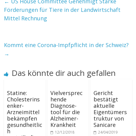
←
US House Committee Genehmigt Starke
Förderungen für Tiere in der Landwirtschaft
Mittel Rechnung
Kommt eine Corona-Impfpflicht in der Schweiz?
→
Das könnte dir auch gefallen
Statine:
Vielversprec
Gericht
Cholesterins
hende
bestätigt
enker-
Diagnose-
aktuelle
Arzneimittel
tool für die
Eigentümers
bekämpfen
Alzheimer-
truktur von
gesundheitlic
Krankheit
Sanicare
h
12/12/2018
24/04/2019