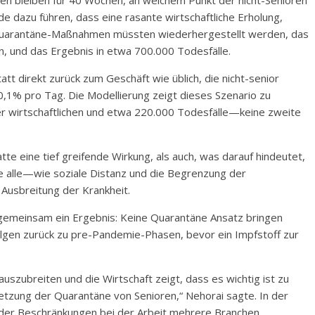
en bleiben für 40 Wochen, an welchem Punkt der nicht-Senioren
e dazu führen, dass eine rasante wirtschaftliche Erholung,
 Quarantäne-Maßnahmen müssten wiederhergestellt werden, das
, und das Ergebnis in etwa 700.000 Todesfälle.
tt direkt zurück zum Geschäft wie üblich, die nicht-senior
,1% pro Tag. Die Modellierung zeigt dieses Szenario zu
er wirtschaftlichen und etwa 220.000 Todesfälle—keine zweite
 eine tief greifende Wirkung, als auch, was darauf hindeutet,
e alle—wie soziale Distanz und die Begrenzung der
Ausbreitung der Krankheit.
 gemeinsam ein Ergebnis: Keine Quarantäne Ansatz bringen
Folgen zurück zu pre-Pandemie-Phasen, bevor ein Impfstoff zur
szubreiten und die Wirtschaft zeigt, dass es wichtig ist zu
setzung der Quarantäne von Senioren,“ Nehorai sagte. In der
 der Beschränkungen bei der Arbeit mehrere Branchen