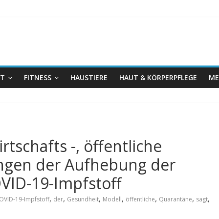
IT
FITNESS
HAUSTIERE
HAUT & KÖRPERPFLEGE
ME
tschafts -, öffentliche
ngen der Aufhebung der
VID-19-Impfstoff
,
,
,
,
,
,
,
OVID-19-Impfstoff
der
Gesundheit
Modell
öffentliche
Quarantäne
sagt