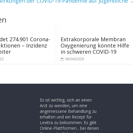
wirkungen der COVID-19-Pandemie auf Jugendliche
en
det 274.901 Corona-
Extrakorporale Membran
ktionen – Inzidenz
Oxygenierung könnte Hilfe
eiter
in schweren COVID-19
022
06/04/2020
Es ist wichtig, sich an einen
Arzt zu wenden, um eine
angemessene Behandlung zu
erhalten und ein Rezept für
Levitra zu bekommen. Es gibt
Online-Plattformen , bei denen