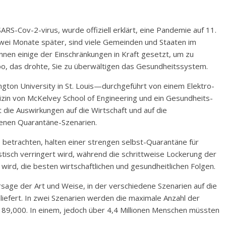
ARS-Cov-2-virus, wurde offiziell erklärt, eine Pandemie auf 11.
zwei Monate später, sind viele Gemeinden und Staaten im
nen einige der Einschränkungen in Kraft gesetzt, um zu
po, das drohte, Sie zu überwältigen das Gesundheitssystem.
ngton University in St. Louis—durchgeführt von einem Elektro-
zin von McKelvey School of Engineering und ein Gesundheits-
die Auswirkungen auf die Wirtschaft und auf die
denen Quarantäne-Szenarien.
ie betrachten, halten einer strengen selbst-Quarantäne für
astisch verringert wird, während die schrittweise Lockerung der
 wird, die besten wirtschaftlichen und gesundheitlichen Folgen.
rsage der Art und Weise, in der verschiedene Szenarien auf die
liefert. In zwei Szenarien werden die maximale Anzahl der
 189,000. In einem, jedoch über 4,4 Millionen Menschen müssten