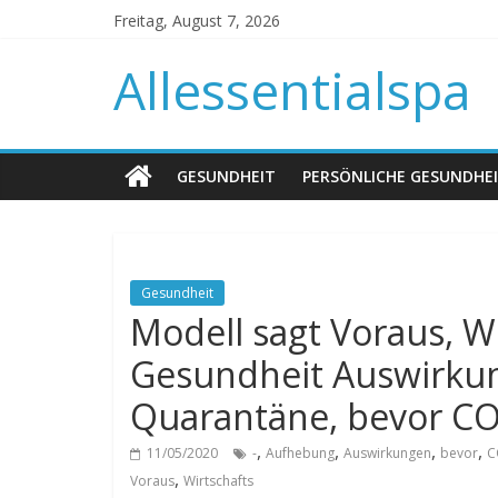
Freitag, August 7, 2026
Allessentialspa
GESUNDHEIT
PERSÖNLICHE GESUNDHE
Gesundheit
Modell sagt Voraus, Wir
Gesundheit Auswirku
Quarantäne, bevor CO
,
,
,
,
11/05/2020
-
Aufhebung
Auswirkungen
bevor
C
,
Voraus
Wirtschafts