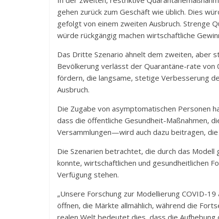
In der zweiten, restriktive Quarantänemaßnahm
gehen zurück zum Geschäft wie üblich. Dies würd
gefolgt von einem zweiten Ausbruch. Strenge
würde rückgängig machen wirtschaftliche Gewinn
Das Dritte Szenario ähnelt dem zweiten, aber sta
Bevölkerung verlässt der Quarantäne-rate von 0
fördern, die langsame, stetige Verbesserung d
Ausbruch.
Die Zugabe von asymptomatischen Personen hatte
dass die öffentliche Gesundheit-Maßnahmen, di
Versammlungen—wird auch dazu beitragen, die 
Die Szenarien betrachtet, die durch das Modell
konnte, wirtschaftlichen und gesundheitlichen 
Verfügung stehen.
„Unsere Forschung zur Modellierung COVID-19 au
öffnen, die Märkte allmählich, während die Fort
realen Welt bedeutet dies, dass die Aufhebung