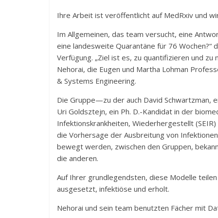
Ihre Arbeit ist veröffentlicht auf MedRxiv und wi
Im Allgemeinen, das team versucht, eine Antwor
eine landesweite Quarantäne für 76 Wochen?“ dur
Verfügung. „Ziel ist es, zu quantifizieren und z
Nehorai, die Eugen und Martha Lohman Professor
& Systems Engineering.
Die Gruppe—zu der auch David Schwartzman, ein 
Uri Goldsztejn, ein Ph. D.-Kandidat in der biomed
Infektionskrankheiten, Wiederhergestellt (SEI
die Vorhersage der Ausbreitung von Infektionen
bewegt werden, zwischen den Gruppen, bekannt 
die anderen.
Auf Ihrer grundlegendsten, diese Modelle teilen d
ausgesetzt, infektiöse und erholt.
Nehorai und sein team benutzten Fächer mit D