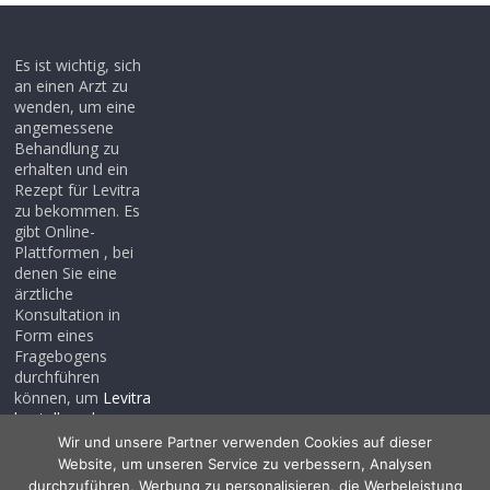
Es ist wichtig, sich
an einen Arzt zu
wenden, um eine
angemessene
Behandlung zu
erhalten und ein
Rezept für Levitra
zu bekommen. Es
gibt Online-
Plattformen , bei
denen Sie eine
ärztliche
Konsultation in
Form eines
Fragebogens
durchführen
können, um
Levitra
bestellen ohne
rezept
, auch wenn
Wir und unsere Partner verwenden Cookies auf dieser
Sie noch kein
Website, um unseren Service zu verbessern, Analysen
Rezept haben .
durchzuführen, Werbung zu personalisieren, die Werbeleistung