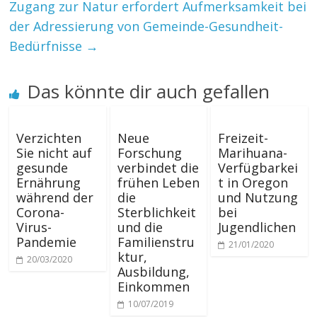
Zugang zur Natur erfordert Aufmerksamkeit bei
der Adressierung von Gemeinde-Gesundheit-
Bedürfnisse
→
Das könnte dir auch gefallen
Verzichten
Neue
Freizeit-
Sie nicht auf
Forschung
Marihuana-
gesunde
verbindet die
Verfügbarkei
Ernährung
frühen Leben
t in Oregon
während der
die
und Nutzung
Corona-
Sterblichkeit
bei
Virus-
und die
Jugendlichen
Pandemie
Familienstru
21/01/2020
ktur,
20/03/2020
Ausbildung,
Einkommen
10/07/2019