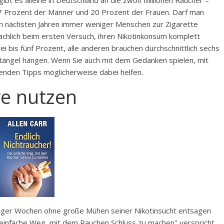
bt es alleine in Deutschland an die zwölf Millionen Raucher –
 Prozent der Männer und 20 Prozent der Frauen. Darf man
den nächsten Jahren immer weniger Menschen zur Zigarette
sächlich beim ersten Versuch, ihren Nikotinkonsum komplett
ei bis fünf Prozent, alle anderen brauchen durchschnittlich sechs
stängel hängen. Wenn Sie auch mit dem Gedanken spielen, mit
enden Tipps möglicherweise dabei helfen.
re nutzen
niger Wochen ohne große Mühen seiner Nikotinsucht entsagen
r einfache Weg, mit dem Rauchen Schluss zu machen
" verspricht