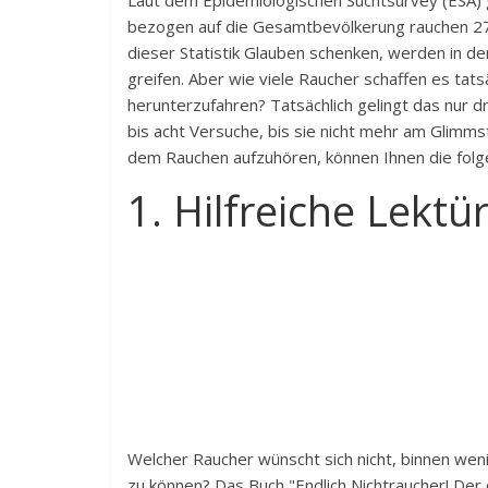
Laut dem Epidemiologischen Suchtsurvey (ESA) gi
bezogen auf die Gesamtbevölkerung rauchen 27
dieser Statistik Glauben schenken, werden in 
greifen. Aber wie viele Raucher schaffen es tat
herunterzufahren? Tatsächlich gelingt das nur dr
bis acht Versuche, bis sie nicht mehr am Glimm
dem Rauchen aufzuhören, können Ihnen die folg
1. Hilfreiche Lektü
Welcher Raucher wünscht sich nicht, binnen we
zu können? Das Buch "
Endlich Nichtraucher! De