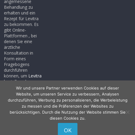
angemessene
Behandlung zu
erhalten und ein
Rezept für Levitra
zu bekommen. Es
gibt Online-
Plattformen , bei
denen Sie eine
ärztliche
Konsultation in
Form eines
Fragebogens
durchführen
können, um
Levitra
bestellen ohne
rezept
, auch wenn
Wir und unsere Partner verwenden Cookies auf dieser
Sie noch kein
Website, um unseren Service zu verbessern, Analysen
Rezept haben .
durchzuführen, Werbung zu personalisieren, die Werbeleistung
zu messen und die Präferenzen der Websites zu
berücksichtigen. Durch die Nutzung der Website stimmen Sie
diesen Cookies zu.
Copyright © 2026
Allessentialspa
. Alle Rechte vorbehalten.
OK