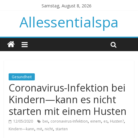
Samstag, August 8, 2026
Allessentialspa
Gesundheit
Coronavirus-Infektion bei
Kindern—kann es nicht
starten mit einem Husten
,
,
,
,
,
12/05/2020
bei
coronavirus-Infektion
einem
es
Husten?
,
,
,
Kindern—kann
mit
nicht
starten