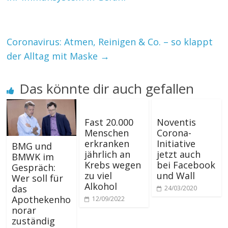
Coronavirus: Atmen, Reinigen & Co. – so klappt
der Alltag mit Maske
→
Das könnte dir auch gefallen
Fast 20.000
Noventis
Menschen
Corona-
erkranken
Initiative
BMG und
jährlich an
jetzt auch
BMWK im
Krebs wegen
bei Facebook
Gespräch:
zu viel
und Wall
Wer soll für
Alkohol
das
24/03/2020
Apothekenho
12/09/2022
norar
zuständig