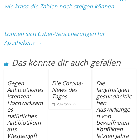
wie krass die Zahlen noch steigen können
Lohnen sich Cyber-Versicherungen für
Apotheken?
→
Das könnte dir auch gefallen
Gegen
Die Corona-
Die
Antibiotikares
News des
langfristigen
istenzen:
Tages
gesundheitlic
Hochwirksam
hen
23/06/2021
es
Auswirkunge
natürliches
n von
Antibiotikum
bewaffneten
aus
Konflikten
Wespengift
letzten Jahre