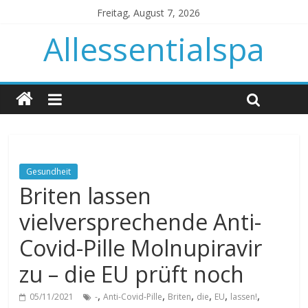
Freitag, August 7, 2026
Allessentialspa
Gesundheit
Briten lassen
vielversprechende Anti-
Covid-Pille Molnupiravir
zu – die EU prüft noch
,
,
,
,
,
,
05/11/2021
-
Anti-Covid-Pille
Briten
die
EU
lassen!