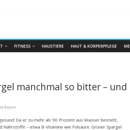
IT
FITNESS
HAUSTIERE
HAUT & KÖRPERPFLEGE
ME
el manchmal so bitter – und
le Bayern
r gesund: Da er zu mehr als 90 Prozent aus Wasser besteht,
nd Nährstoffe – etwa B-Vitamine wie Folsäure. Grüner Spargel