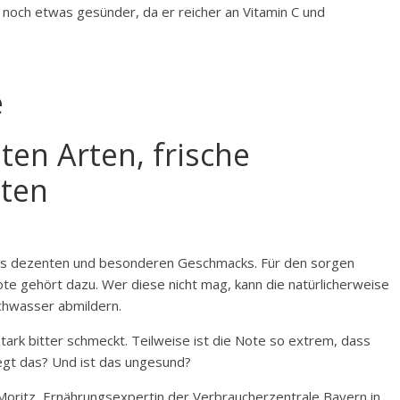
r noch etwas gesünder, da er reicher an Vitamin C und
e
en Arten, ­frische
iten
es dezenten und besonderen Geschmacks. Für den sorgen
note gehört dazu. Wer diese nicht mag, kann die natürlicherweise
ochwasser abmildern.
ark bitter schmeckt. Teilweise ist die Note so extrem, dass
iegt das? Und ist das ungesund?
nne Moritz, Ernährungsexpertin der Verbraucherzentrale Bayern in