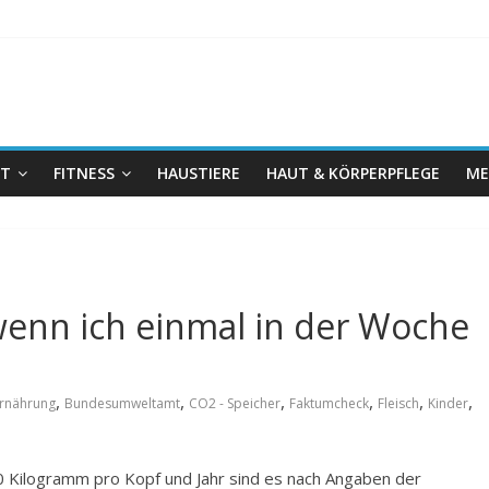
IT
FITNESS
HAUSTIERE
HAUT & KÖRPERPFLEGE
ME
wenn ich einmal in der Woche
,
,
,
,
,
,
Ernährung
Bundesumweltamt
CO2 - Speicher
Faktumcheck
Fleisch
Kinder
60 Kilogramm pro Kopf und Jahr sind es nach Angaben der