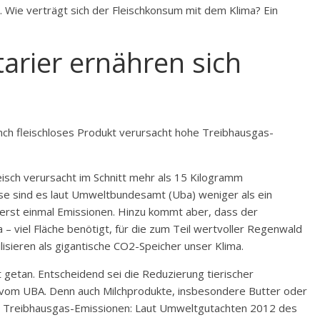
. Wie verträgt sich der Fleischkonsum mit dem Klima? Ein
arier ernähren sich
nch fleischloses Produkt verursacht hohe Treibhausgas-
eisch verursacht im Schnitt mehr als 15 Kilogramm
e sind es laut Umweltbundesamt (Uba) weniger als ein
o erst einmal Emissionen. Hinzu kommt aber, dass der
 – viel Fläche benötigt, für die zum Teil wertvoller Regenwald
isieren als gigantische CO2-Speicher unser Klima.
ht getan. Entscheidend sei die Reduzierung tierischer
z vom UBA. Denn auch Milchprodukte, insbesondere Butter oder
e Treibhausgas-Emissionen: Laut Umweltgutachten 2012 des