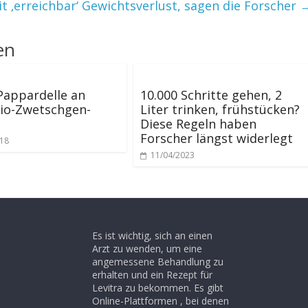
t ‚erreichbar‘ Gewichtsverlust, sagen die Forscher
en
Pappardelle an
10.000 Schritte gehen, 2
io-Zwetschgen-
Liter trinken, frühstücken?
Diese Regeln haben
Forscher längst widerlegt
018
11/04/2023
Es ist wichtig, sich an einen
Arzt zu wenden, um eine
angemessene Behandlung zu
erhalten und ein Rezept für
Levitra zu bekommen. Es gibt
Online-Plattformen , bei denen