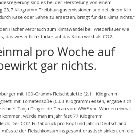
desregierung sind es bei der Herstellung von einem
ung 23,7 Kilogramm Treibhausgasemissionen und bei einem Kilo
 durch Käse oder Sahne zu ersetzen, bringt für das Klima nichts.“
ch den Flächenverbrauch zum Klimawandel bei. Wiederkäuer wie
, das wesentlich stärker auf das Klima wirkt als CO2.
einmal pro Woche auf
bewirkt gar nichts.
.
amburger mit 100-Gramm-Fleischbulette (2,11 Kilogramm
ghetti mit Tomatensoße (0,63 Kilogramm) essen, ergäbe sich
, rechnet Tanja Dräger de Teran vom WWF vor. Würden einmal
sch kommen, würde man im Jahr fast 77 Kilogramm
eich: Der CO2-Fußabdruck pro Kopf und Jahr in Deutschland
ge müsste der Fleischkonsum insgesamt drastisch sinken, um die