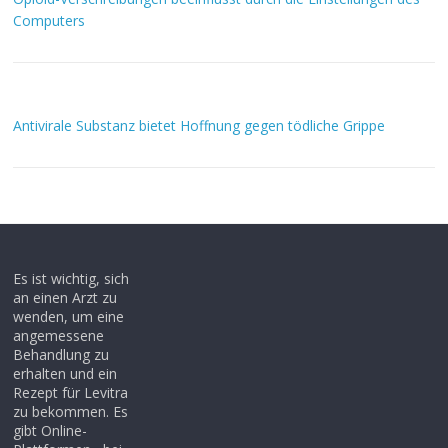
Computers
Antivirale Substanz bietet Hoffnung gegen tödliche Grippe
Es ist wichtig, sich
an einen Arzt zu
wenden, um eine
angemessene
Behandlung zu
erhalten und ein
Rezept für Levitra
zu bekommen. Es
gibt Online-