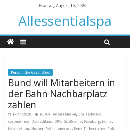
Montag, August 10, 2026
Allessentialspa
Persönliche Gesundheit
Bund will Mitarbeitern in
der Bahn Nachbarplatz
zahlen
,
,
,
17/11/2020
(CDU):
Angela Merkel
Boris Johnson
,
,
,
,
,
,
coronavirus?
Deutschland
DRV
Großdemo
Hamburg
home
,
,
,
,
,
Neuinfektion
Norbert Fiebig
onecore
Peter Tschentscher
Polizei