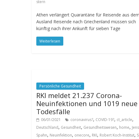
stern
Athen verlängert Quarantäne für Reisende aus de
Ausland Reisende nach Griechenland müssen sich
künftig nach ihrer Ankunft für sieben Tage
Weiterlesen
Persönliche Gesundheit
RKI meldet 21.237 Corona-
Neuinfektionen und 1019 neue
Todesfälle
,
,
,
06/01/2021
coronavirus?
COVID-19?
ct_article
,
,
,
,
Deutschland
Gesundheit
Gesundheitswesen
home
Jens
,
,
,
,
,
Spahn
Neuinfektion
onecore
RKI
Robert Koch-Institut