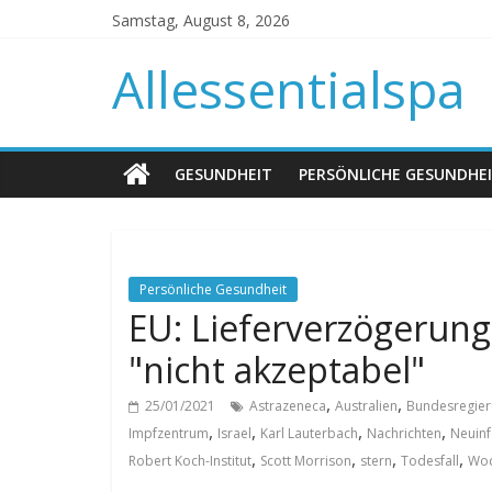
Samstag, August 8, 2026
Allessentialspa
GESUNDHEIT
PERSÖNLICHE GESUNDHE
Persönliche Gesundheit
EU: Lieferverzögerung
"nicht akzeptabel"
,
,
25/01/2021
Astrazeneca
Australien
Bundesregie
,
,
,
,
Impfzentrum
Israel
Karl Lauterbach
Nachrichten
Neuinf
,
,
,
,
Robert Koch-Institut
Scott Morrison
stern
Todesfall
Wo