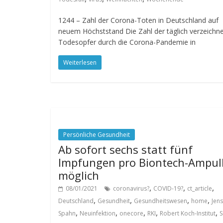
1244 – Zahl der Corona-Toten in Deutschland auf
neuem Höchststand Die Zahl der täglich verzeichn
Todesopfer durch die Corona-Pandemie in
Weiterlesen
Persönliche Gesundheit
Ab sofort sechs statt fünf
Impfungen pro Biontech-Ampul
möglich
,
,
,
08/01/2021
coronavirus?
COVID-19?
ct_article
,
,
,
,
Deutschland
Gesundheit
Gesundheitswesen
home
Jens
,
,
,
,
,
Spahn
Neuinfektion
onecore
RKI
Robert Koch-Institut