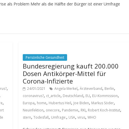
ise als Problem Mehr als die Hälfte der Bürger ist einer Umfrage
Persönliche Gesundheit
Bundesregierung kauft 200.000
Dosen Antikörper-Mittel für
Corona-Infizierte
,
,
,
,
rus?
24/01/2021
Angela Merkel
Ärzteverband
Berlin
,
,
,
,
,
,
coronavirus?
ct_article
Deutschland
EU
EU-Kommission
,
,
,
,
,
,
re
Europa
home
Hubertus Heil
Joe Biden
Markus Söder
,
,
,
,
,
rt
Neuinfektion
onecore
Pandemie
RKI
Robert Koch-Institut
,
,
,
,
,
de
stern
Todesfall
Umfrage:
USA
virus
WHO