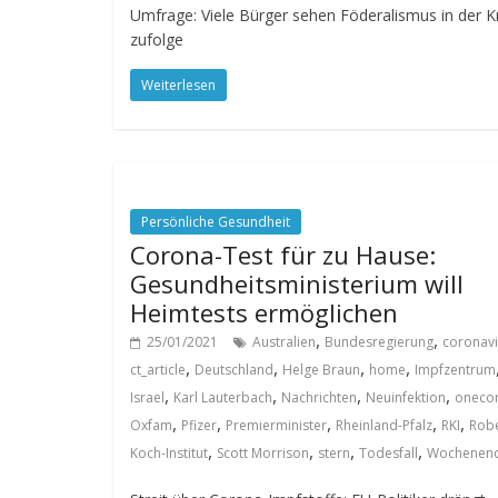
Umfrage: Viele Bürger sehen Föderalismus in der Kr
zufolge
Weiterlesen
Persönliche Gesundheit
Corona-Test für zu Hause:
Gesundheitsministerium will
Heimtests ermöglichen
,
,
25/01/2021
Australien
Bundesregierung
coronavi
,
,
,
,
ct_article
Deutschland
Helge Braun
home
Impfzentrum
,
,
,
,
Israel
Karl Lauterbach
Nachrichten
Neuinfektion
oneco
,
,
,
,
,
Oxfam
Pfizer
Premierminister
Rheinland-Pfalz
RKI
Robe
,
,
,
,
Koch-Institut
Scott Morrison
stern
Todesfall
Wochenen