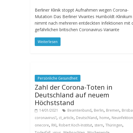
Berliner Klinik stoppt Aufnahmen wegen Corona-
Mutation Das Berliner Vivantes Humboldt-Klinikum
nimmt nach mehreren entdeckten Infektionen mit 
gefährlichen britischen Coronavirus-Variante
Weiterlesen
Persönliche Gesundheit
Zahl der Corona-Toten in
Deutschland auf neuem
Höchststand
,
,
,
14/01/2021
Beamtenbund
Berlin
Bremen
Brisb
,
,
,
,
coronavirus?
ct_article
Deutschland
home
Neuinfektion
,
,
,
,
,
onecore
RKI
Robert Koch-Institut
stern
Thüringen
,
,
,
Todesfall
virus
Weihnachten
Wochenende