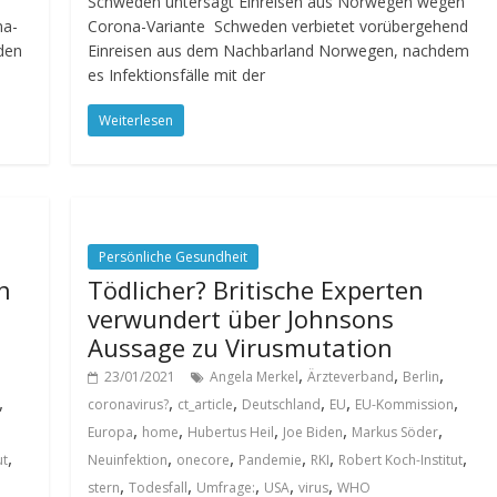
Schweden untersagt Einreisen aus Norwegen wegen
na-
Corona-Variante Schweden verbietet vorübergehend
 den
Einreisen aus dem Nachbarland Norwegen, nachdem
es Infektionsfälle mit der
Weiterlesen
Persönliche Gesundheit
n
Tödlicher? Britische Experten
verwundert über Johnsons
Aussage zu Virusmutation
,
,
,
23/01/2021
Angela Merkel
Ärzteverband
Berlin
,
,
,
,
,
,
coronavirus?
ct_article
Deutschland
EU
EU-Kommission
,
,
,
,
,
Europa
home
Hubertus Heil
Joe Biden
Markus Söder
,
,
,
,
,
,
ut
Neuinfektion
onecore
Pandemie
RKI
Robert Koch-Institut
,
,
,
,
,
stern
Todesfall
Umfrage:
USA
virus
WHO