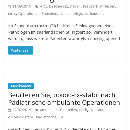
,
,
,
,
11/09/2019
Arzt
bescheinigt
haben
Krebserkrankungen
,
,
,
,
,
nicht
Operationen
Patienten
soll
unnötige
vorhandene
Im Skandal um mutmaßliche Krebs-Fehldiagnosen eines
Pathologen im saarländischen St. Ingbert soll verhindert
werden, dass weitere Patienten womöglich unnötig operiert
Weiterlesen
Medikament
Beurteilen Sie, opioid-rx-stabil nach
Pädiatrische ambulante Operationen
,
,
,
,
27/02/2019
ambulante
Beurteilen
nach
Operationen
,
,
opioid-rx-stabil
Pädiatrische
Sie
(HealthDay)—Von 2013 bis 2017, die rate der Erhalt einer