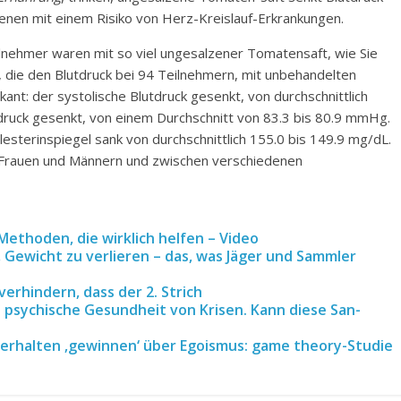
enen mit einem Risiko von Herz-Kreislauf-Erkrankungen.
ilnehmer waren mit so viel ungesalzener Tomatensaft, wie Sie
, die den Blutdruck bei 94 Teilnehmern, mit unbehandelten
ant: der systolische Blutdruck gesenkt, von durchschnittlich
druck gesenkt, von einem Durchschnitt von 83.3 bis 80.9 mmHg.
sterinspiegel sank von durchschnittlich 155.0 bis 149.9 mg/dL.
n Frauen und Männern und zwischen verschiedenen
Methoden, die wirklich helfen – Video
 Gewicht zu verlieren – das, was Jäger und Sammler
verhindern, dass der 2. Strich
e psychische Gesundheit von Krisen. Kann diese San-
Verhalten ‚gewinnen‘ über Egoismus: game theory-Studie