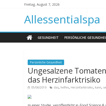
Freitag, August 7, 2026
Allessentialspa
GESUNDHEIT
PERSÖNLICHE GESUNDHE
Persönliche Gesundheit
Ungesalzene Tomaten-
das Herzinfarktrisiko
,
,
,
,
05/06/2019
das
helfen
Herzinfarktrisiko
kann
s
In einer Studie, veröffentlicht in
Food Science &