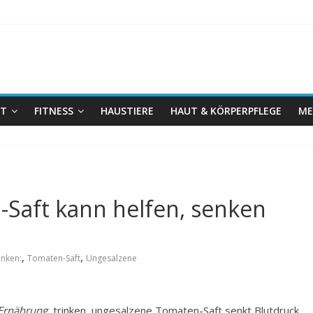
IT
FITNESS
HAUSTIERE
HAUT & KÖRPERPFLEGE
ME
Saft kann helfen, senken
,
,
enken:
Tomaten-Saft
Ungesalzene
 Ernährung
, trinken, ungesalzene Tomaten-Saft senkt Blutdruck