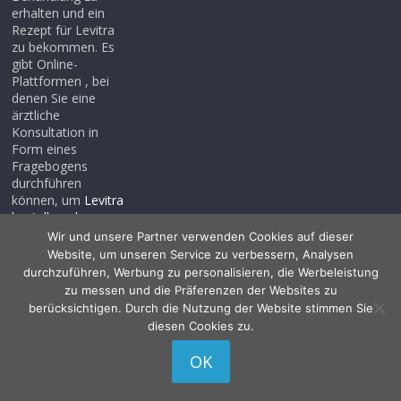
erhalten und ein
Rezept für Levitra
zu bekommen. Es
gibt Online-
Plattformen , bei
denen Sie eine
ärztliche
Konsultation in
Form eines
Fragebogens
durchführen
können, um
Levitra
bestellen ohne
rezept
, auch wenn
Wir und unsere Partner verwenden Cookies auf dieser
Sie noch kein
Website, um unseren Service zu verbessern, Analysen
Rezept haben .
durchzuführen, Werbung zu personalisieren, die Werbeleistung
zu messen und die Präferenzen der Websites zu
berücksichtigen. Durch die Nutzung der Website stimmen Sie
diesen Cookies zu.
Copyright © 2026
Allessentialspa
. Alle Rechte vorbehalten.
OK