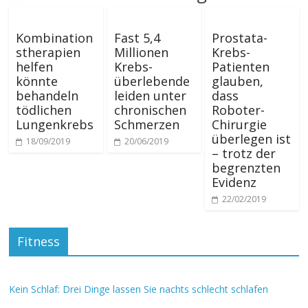
Kombination
Fast 5,4
Prostata-
stherapien
Millionen
Krebs-
helfen
Krebs-
Patienten
könnte
überlebende
glauben,
behandeln
leiden unter
dass
tödlichen
chronischen
Roboter-
Lungenkrebs
Schmerzen
Chirurgie
überlegen ist
18/09/2019
20/06/2019
– trotz der
begrenzten
Evidenz
22/02/2019
Fitness
Kein Schlaf: Drei Dinge lassen Sie nachts schlecht schlafen