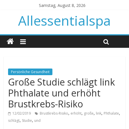
Samstag, August 8, 2026
Allessentialspa
Persönliche Gesundheit
Große Studie schlägt link
Phthalate und erhöht
Brustkrebs-Risiko
,
,
,
,
,
12/02/2019
Brustkrebs-Risiko
erhöht
große
link
Phthalate
,
,
schlägt
Studie
und