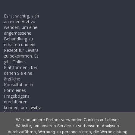
Es ist wichtig, sich
an einen Arzt zu
wenden, um eine
angemessene
Behandlung zu
erhalten und ein
Rezept für Levitra
zu bekommen. Es
gibt Online-
Plattformen , bei
denen Sie eine
ärztliche
Konsultation in
Form eines
Fragebogens
durchführen
können, um
Levitra
bestellen ohne
rezept
, auch wenn
Wir und unsere Partner verwenden Cookies auf dieser
Sie noch kein
Website, um unseren Service zu verbessern, Analysen
Rezept haben .
durchzuführen, Werbung zu personalisieren, die Werbeleistung