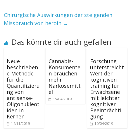
Chirurgische Auswirkungen der steigenden
Missbrauch von heroin
→
Das könnte dir auch gefallen
Neue
Cannabis-
Forschung
beschrieben
Konsumente
unterstreicht
e Methode
n brauchen
Wert der
für die
mehr
kognitiven
Quantifizieru
Narkosemitt
training für
ng von
el
Erwachsene
antisense-
mit leichter
15/04/2019
Oligonukleot
kognitiver
iden in
Beeinträchti
Kernen
gung
14/11/2019
10/04/2019