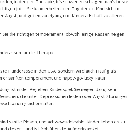
rden, in der pet-Therapie, it’s schwer zu schlagen man’s beste
tigen job – Sie kann erhellen, den Tag der ein Kind sich im
ter Angst, und geben zuneigung und Kameradschaft zu älteren
Sie die richtigen temperament, obwohl einige Rassen neigen
underassen für die Therapie:
teste Hunderasse in den USA, sondern wird auch Häufig als
Ihrer sanften temperament und happy-go-lucky Natur.
dung ist in der Regel ein Kinderspiel. Sie neigen dazu, sehr
ür Menschen, die unter Depressionen leiden oder Angst-Störungen
rwachsenen gleichermaßen.
sind sanfte Riesen, und ach-so-cuddleable. Kinder lieben es zu
 und dieser Hund ist froh über die Aufmerksamkeit.