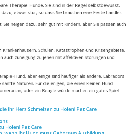
rbare Therapie-Hunde. Sie sind in der Regel selbstbewusst,
n dazu, etwas stur, so dass Sie brauchen eine Feste handler.
. Sie neigen dazu, sehr gut mit Kindern, aber Sie passen auch
 Krankenhäusern, Schulen, Katastrophen-und Krisengebiete,
n auch zuneigung zu jenen mit affektiven Störungen und
herapie-Hund, aber einige sind häufiger als andere. Labradors
 sanfte Naturen. Für diejenigen, die einen kleinen Hund
Pomeranian, oder ein Beagle würde machen ein gutes Spiel.
ie Ihr Herz Schmelzen zu Holen! Pet Care
eons
zu Holen! Pet Care
sen, wenn Ihr Hund muss Gehorsam Ausbildung