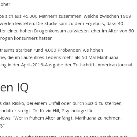
höher.
zte sich aus 45.000 Männern zusammen, welche zwischen 1969
hweden leisteten. Die Studie kam zu dem Ergebnis, dass 40
ter einen hohen Drogenkonsum aufwiesen, eher im Alter von 60
 Drogen konsumiert hatten.
traums starben rund 4.000 Probanden. Als hohen
e, die im Laufe ihres Lebens mehr als 50 Mal Marihuana
ung in der April-2016-Ausgabe der Zeitschrift „American Journal
en IQ
as Risiko, bei einem Unfall oder durch Suizid zu sterben,
alter steigt. Dr. Kevin Hill, Psychologe für
News: “Wer in frühem Alter anfängt, Marihuana zu nehmen,
g.”