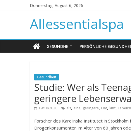
Donnerstag, August 6, 2026
Allessentialspa
GESUNDHEIT
PERSÖNLICHE GESUNDHE
Gesundheit
Studie: Wer als Teenage
geringere Lebenserw
,
,
,
,
,
19/10/2020
als
eine
geringere
Hat
kifft
Lebens
Forscher des Karolinska Institutet in Stockholm
Drogenkonsumenten im Alter von 60 Jahren oder 