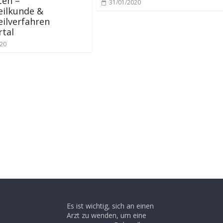
ten –
31/01/2020
eilkunde &
ilverfahren
tal
020
Es ist wichtig, sich an einen
Arzt zu wenden, um eine