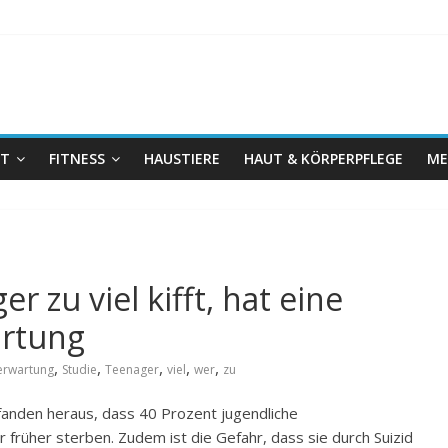
IT
FITNESS
HAUSTIERE
HAUT & KÖRPERPFLEGE
ME
r zu viel kifft, hat eine
artung
,
,
,
,
,
erwartung
Studie
Teenager
viel
wer
zu
 fanden heraus, dass 40 Prozent jugendliche
früher sterben. Zudem ist die Gefahr, dass sie durch Suizid