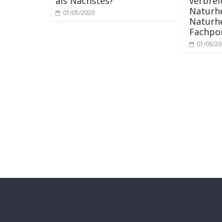
als Nächstes?
verbrei
Naturh
01/05/2020
Naturhe
Fachpor
01/06/2