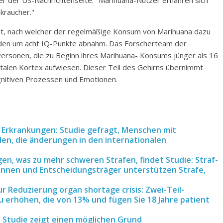
 der US-Nachrichtenseite: "Marihuana-Nutzer ernähren sich
kraucher."
ht, nach welcher der regelmäßige Konsum von Marihuana dazu
anden um acht IQ-Punkte abnahm. Das Forscherteam der
s Personen, die zu Beginn ihres Marihuana- Konsums jünger als 16
ntalen Kortex aufwiesen. Dieser Teil des Gehirns übernimmt
ognitiven Prozessen und Emotionen.
 Erkrankungen: Studie gefragt, Menschen mit
en, die änderungen in den internationalen
en, was zu mehr schweren Strafen, findet Studie: Straf-
ginnen und Entscheidungsträger unterstützen Strafe,
r Reduzierung organ shortage crisis: Zwei-Teil-
erhöhen, die von 13% und fügen Sie 18 Jahre patient
n: Studie zeigt einen möglichen Grund