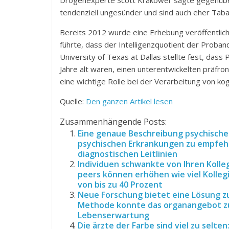
Drogenexperte Scott Krakower sagte gegenüber
tendenziell ungesünder und sind auch eher Taba
Bereits 2012 wurde eine Erhebung veröffentlic
führte, dass der Intelligenzquotient der Prob
University of Texas at Dallas stellte fest, das
Jahre alt waren, einen unterentwickelten präfro
eine wichtige Rolle bei der Verarbeitung von k
Quelle:
Den ganzen Artikel lesen
Zusammenhängende Posts:
Eine genaue Beschreibung psychische
psychischen Erkrankungen zu empfehl
diagnostischen Leitlinien
Individuen schwankte von Ihren Kolleg
peers können erhöhen wie viel Kolle
von bis zu 40 Prozent
Neue Forschung bietet eine Lösung zu
Methode konnte das organangebot zu 
Lebenserwartung
Die ärzte der Farbe sind viel zu selte