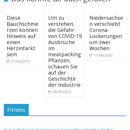
Diese
Um zu
Niedersachse
Bauchschme
verstehen,
n verschiebt
rzen können
die Gefahr
Corona-
Hinweis auf
von COVID-19
Lockerungen
einen
Ausbrüche
um zwei
Herzinfarkt
im
Wochen
sein
meatpacking
17/08/2020
Pflanzen,
07/03/2019
schauen Sie
auf der
Geschichte
der Industrie
06/05/2020
Fitness
Kein Schlaf: Drei Dinge lassen Sie nachts schlecht schlafen