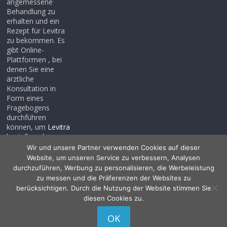
angemessene
Behandlung zu
erhalten und ein
Rezept für Levitra
zu bekommen. Es
gibt Online-
Plattformen , bei
denen Sie eine
ärztliche
Konsultation in
Form eines
Fragebogens
durchführen
können, um
Levitra
bestellen ohne
rezept
, auch wenn
Wir und unsere Partner verwenden Cookies auf dieser
Sie noch kein
Website, um unseren Service zu verbessern, Analysen
Rezept haben .
durchzuführen, Werbung zu personalisieren, die Werbeleistung
zu messen und die Präferenzen der Websites zu
berücksichtigen. Durch die Nutzung der Website stimmen Sie
diesen Cookies zu.
Copyright © 2026
Allessentialspa
. Alle Rechte vorbehalten.
OK