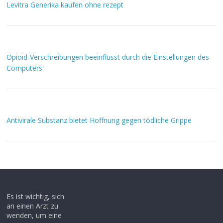
Levitra Generika kaufen ohne rezept
Opioid-Verschreibungen beeinflusst durch die Einstellungen des
Computers
Antivirale Substanz bietet Hoffnung gegen tödliche Grippe
Es ist wichtig, sich
an einen Arzt zu
wenden, um eine