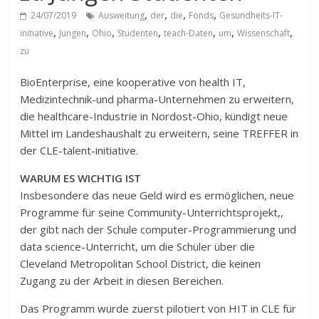
,
,
,
,
24/07/2019
Ausweitung
der
die
Fonds
Gesundheits-IT-
,
,
,
,
,
,
,
initiative
Jungen
Ohio
Studenten
teach-Daten
um
Wissenschaft
zu
BioEnterprise, eine kooperative von health IT,
Medizintechnik-und pharma-Unternehmen zu erweitern,
die healthcare-Industrie in Nordost-Ohio, kündigt neue
Mittel im Landeshaushalt zu erweitern, seine TREFFER in
der CLE-talent-initiative.
WARUM ES WICHTIG IST
Insbesondere das neue Geld wird es ermöglichen, neue
Programme für seine Community-Unterrichtsprojekt,,
der gibt nach der Schule computer-Programmierung und
data science-Unterricht, um die Schüler über die
Cleveland Metropolitan School District, die keinen
Zugang zu der Arbeit in diesen Bereichen.
Das Programm wurde zuerst pilotiert von HIT in CLE für