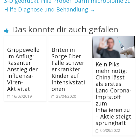
3-D gedruckt Pille Proben Darm microbiome zu
Hilfe Diagnose und Behandlung
→
Das könnte dir auch gefallen
Grippewelle
Briten in
im Anflug:
Sorge über
Rasanter
Fälle schwer
Kein Piks
Anstieg der
erkrankter
mehr nötig:
Influenza-
Kinder auf
China lässt
Viren-
Intensivstati
als erstes
Aktivität
onen
Land Corona-
Impfstoff
16/02/2019
28/04/2020
zum
Inhalieren zu
– Aktie steigt
sprunghaft
06/09/2022