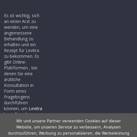
Es ist wichtig, sich
an einen Arzt zu
wenden, um eine
angemessene
Behandlung zu
erhalten und ein
Rezept für Levitra
zu bekommen. Es
gibt Online-
Plattformen , bei
denen Sie eine
ärztliche
Konsultation in
Form eines
Fragebogens
durchführen
können, um
Levitra
bestellen ohne
rezept
, auch wenn
Wir und unsere Partner verwenden Cookies auf dieser
Sie noch kein
Website, um unseren Service zu verbessern, Analysen
Rezept haben .
durchzuführen, Werbung zu personalisieren, die Werbeleistung