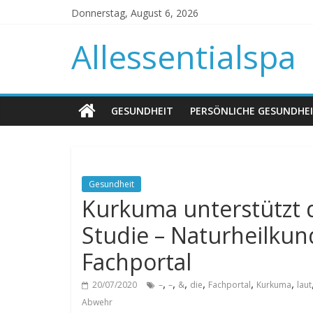
Donnerstag, August 6, 2026
Allessentialspa
GESUNDHEIT
PERSÖNLICHE GESUNDHE
Gesundheit
Kurkuma unterstützt d
Studie – Naturheilkun
Fachportal
,
,
,
,
,
,
20/07/2020
–
–
&
die
Fachportal
Kurkuma
laut
Abwehr