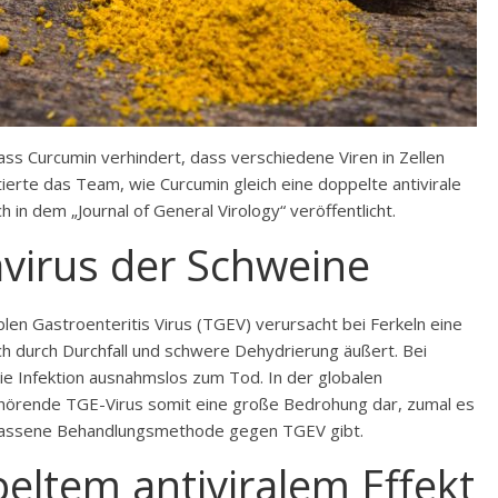
ss Curcumin verhindert, dass verschiedene Viren in Zellen
erte das Team, wie Curcumin gleich eine doppelte antivirale
 in dem „Journal of General Virology“ veröffentlicht.
virus der Schweine
len Gastroenteritis Virus (TGEV) verursacht bei Ferkeln eine
ich durch Durchfall und schwere Dehydrierung äußert. Bei
die Infektion ausnahmslos zum Tod. In der globalen
ehörende TGE-Virus somit eine große Bedrohung dar, zumal es
elassene Behandlungsmethode gegen TGEV gibt.
eltem antiviralem Effekt