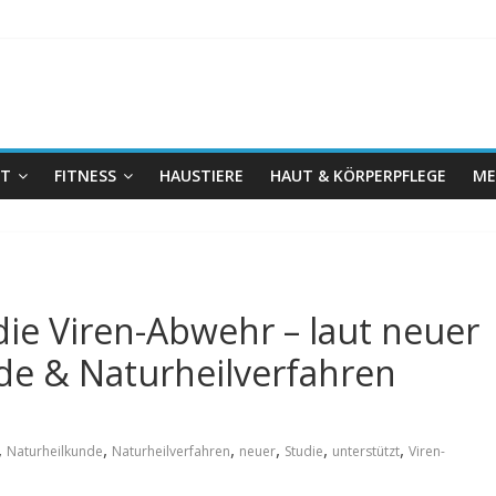
IT
FITNESS
HAUSTIERE
HAUT & KÖRPERPFLEGE
ME
ie Viren-Abwehr – laut neuer
de & Naturheilverfahren
,
,
,
,
,
,
Naturheilkunde
Naturheilverfahren
neuer
Studie
unterstützt
Viren-