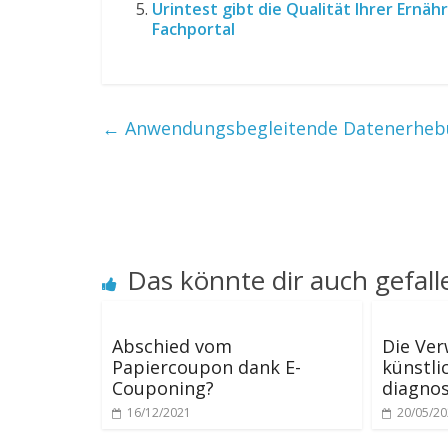
Urintest gibt die Qualität Ihrer Ernä
Fachportal
←
Anwendungsbegleitende Datenerheb
Das könnte dir auch gefall
Abschied vom
Die Ve
Papiercoupon dank E-
künstli
Couponing?
diagnos
16/12/2021
20/05/2