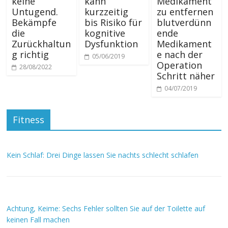
keine
kann
Medikament
Untugend.
kurzzeitig
zu entfernen
Bekämpfe
bis Risiko für
blutverdünn
die
kognitive
ende
Zurückhaltun
Dysfunktion
Medikament
g richtig
e nach der
05/06/2019
Operation
28/08/2022
Schritt näher
04/07/2019
Fitness
Kein Schlaf: Drei Dinge lassen Sie nachts schlecht schlafen
Achtung, Keime: Sechs Fehler sollten Sie auf der Toilette auf
keinen Fall machen