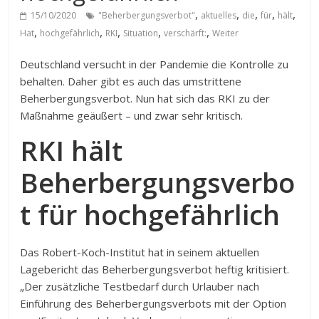
,
,
,
,
,
15/10/2020
"Beherbergungsverbot"
aktuelles
die
für
hält
,
,
,
,
,
Hat
hochgefährlich
RKI
Situation
verschärft:
Weiter
Deutschland versucht in der Pandemie die Kontrolle zu
behalten. Daher gibt es auch das umstrittene
Beherbergungsverbot. Nun hat sich das RKI zu der
Maßnahme geäußert – und zwar sehr kritisch.
RKI hält
Beherbergungsverbo
t für hochgefährlich
Das Robert-Koch-Institut hat in seinem aktuellen
Lagebericht das Beherbergungsverbot heftig kritisiert.
„Der zusätzliche Testbedarf durch Urlauber nach
Einführung des Beherbergungsverbots mit der Option