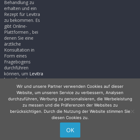
Behandlung zu
erhalten und ein
Rezept für Levitra
zu bekommen. Es
gibt Online-
Plattformen , bei
denen Sie eine
ärztliche
Konsultation in
Form eines
Fragebogens
durchführen
können, um
Levitra
bestellen ohne
rezept
, auch wenn
Wir und unsere Partner verwenden Cookies auf dieser
Sie noch kein
Website, um unseren Service zu verbessern, Analysen
Rezept haben .
durchzuführen, Werbung zu personalisieren, die Werbeleistung
zu messen und die Präferenzen der Websites zu
berücksichtigen. Durch die Nutzung der Website stimmen Sie
diesen Cookies zu.
Copyright © 2026
Allessentialspa
. Alle Rechte vorbehalten.
OK