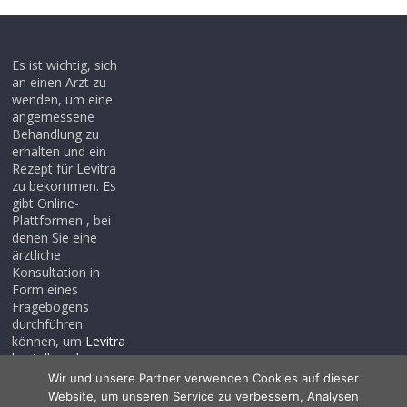
Es ist wichtig, sich
an einen Arzt zu
wenden, um eine
angemessene
Behandlung zu
erhalten und ein
Rezept für Levitra
zu bekommen. Es
gibt Online-
Plattformen , bei
denen Sie eine
ärztliche
Konsultation in
Form eines
Fragebogens
durchführen
können, um
Levitra
bestellen ohne
rezept
, auch wenn
Wir und unsere Partner verwenden Cookies auf dieser
Sie noch kein
Website, um unseren Service zu verbessern, Analysen