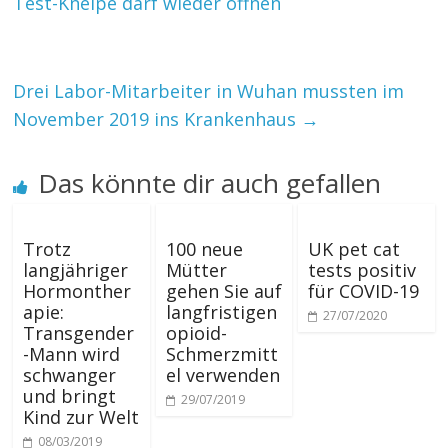
Test-Kneipe darf wieder öffnen
Drei Labor-Mitarbeiter in Wuhan mussten im
November 2019 ins Krankenhaus
→
Das könnte dir auch gefallen
Trotz
100 neue
UK pet cat
langjähriger
Mütter
tests positiv
Hormonther
gehen Sie auf
für COVID-19
apie:
langfristigen
27/07/2020
Transgender
opioid-
-Mann wird
Schmerzmitt
schwanger
el verwenden
und bringt
29/07/2019
Kind zur Welt
08/03/2019