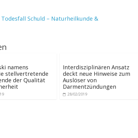
 Todesfall Schuld – Naturheilkunde &
en
ski namens
Interdisziplinären Ansatz
ie stellvertretende
deckt neue Hinweise zum
ende der Qualität
Auslöser von
herheit
Darmentzündungen
019
28/02/2019