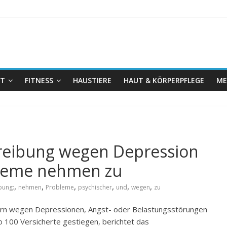
IT
FITNESS
HAUSTIERE
HAUT & KÖRPERPFLEGE
ME
reibung wegen Depression
bleme nehmen zu
,
,
,
,
,
,
bung:
nehmen
Probleme
psychischer
und
wegen
zu
mern wegen Depressionen, Angst- oder Belastungsstörungen
100 Versicherte gestiegen, berichtet das