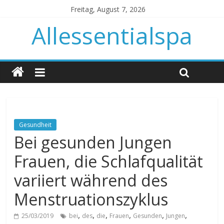
Freitag, August 7, 2026
Allessentialspa
Gesundheit
Bei gesunden Jungen
Frauen, die Schlafqualität
variiert während des
Menstruationszyklus
,
,
,
,
,
,
25/03/2019
bei
des
die
Frauen
Gesunden
Jungen