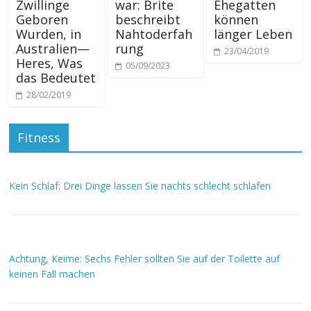
Zwillinge
war: Brite
Ehegatten
Geboren
beschreibt
können
Wurden, in
Nahtoderfah
länger Leben
Australien—
rung
23/04/2019
Heres, Was
05/09/2023
das Bedeutet
28/02/2019
Fitness
Kein Schlaf: Drei Dinge lassen Sie nachts schlecht schlafen
Achtung, Keime: Sechs Fehler sollten Sie auf der Toilette auf
keinen Fall machen