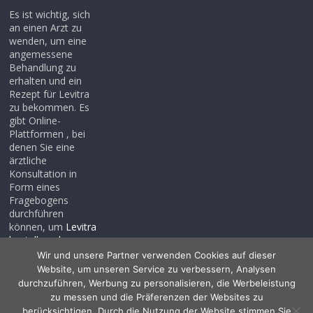
Es ist wichtig, sich
an einen Arzt zu
wenden, um eine
angemessene
Behandlung zu
erhalten und ein
Rezept für Levitra
zu bekommen. Es
gibt Online-
Plattformen , bei
denen Sie eine
ärztliche
Konsultation in
Form eines
Fragebogens
durchführen
können, um
Levitra
bestellen ohne
rezept
, auch wenn
Wir und unsere Partner verwenden Cookies auf dieser
Sie noch kein
Website, um unseren Service zu verbessern, Analysen
Rezept haben .
durchzuführen, Werbung zu personalisieren, die Werbeleistung
zu messen und die Präferenzen der Websites zu
berücksichtigen. Durch die Nutzung der Website stimmen Sie