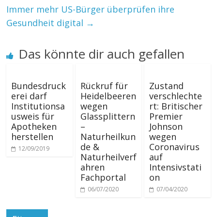
Immer mehr US-Bürger überprüfen ihre
Gesundheit digital
→
Das könnte dir auch gefallen
Bundesdruck
Rückruf für
Zustand
erei darf
Heidelbeeren
verschlechte
Institutionsa
wegen
rt: Britischer
usweis für
Glassplittern
Premier
Apotheken
–
Johnson
herstellen
Naturheilkun
wegen
de &
Coronavirus
12/09/2019
Naturheilverf
auf
ahren
Intensivstati
Fachportal
on
06/07/2020
07/04/2020