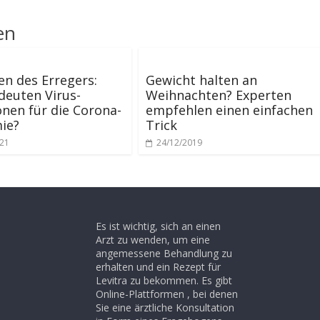
en
en des Erregers:
Gewicht halten an
euten Virus-
Weihnachten? Experten
nen für die Corona-
empfehlen einen einfachen
ie?
Trick
021
24/12/2019
Es ist wichtig, sich an einen
Arzt zu wenden, um eine
angemessene Behandlung zu
erhalten und ein Rezept für
Levitra zu bekommen. Es gibt
Online-Plattformen , bei denen
Sie eine ärztliche Konsultation