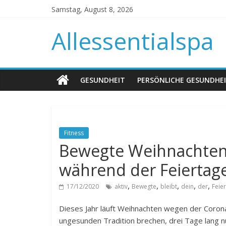
Samstag, August 8, 2026
Allessentialspa
GESUNDHEIT
PERSÖNLICHE GESUNDHE
Fitness
Bewegte Weihnachten: 
während der Feiertage
,
,
,
,
,
17/12/2020
aktiv
Bewegte
bleibt
dein
der
Feie
Dieses Jahr läuft Weihnachten wegen der Coron
ungesunden Tradition brechen, drei Tage lang n