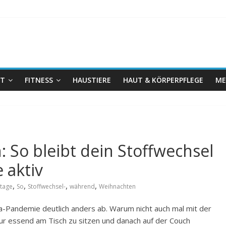
IT
FITNESS
HAUSTIERE
HAUT & KÖRPERPFLEGE
ME
So bleibt dein Stoffwechsel
 aktiv
,
,
,
,
rtage
So
Stoffwechsel-
während
Weihnachten
a-Pandemie deutlich anders ab. Warum nicht auch mal mit der
ur essend am Tisch zu sitzen und danach auf der Couch