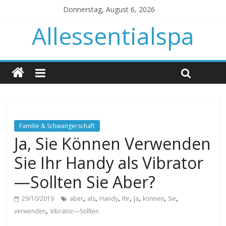
Donnerstag, August 6, 2026
Allessentialspa
Familie & Schwangerschaft
Ja, Sie Können Verwenden
Sie Ihr Handy als Vibrator
—Sollten Sie Aber?
,
,
,
,
,
,
,
29/10/2019
aber
als
Handy
Ihr
Ja
können
Sie
,
verwenden
Vibrator—Sollten