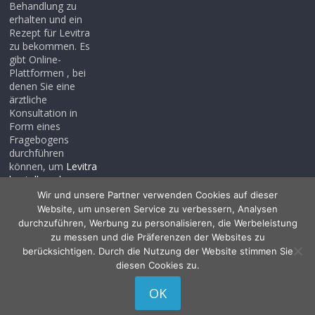
Behandlung zu
erhalten und ein
Rezept für Levitra
zu bekommen. Es
gibt Online-
Plattformen , bei
denen Sie eine
ärztliche
Konsultation in
Form eines
Fragebogens
durchführen
können, um
Levitra
bestellen ohne
rezept
, auch wenn
Wir und unsere Partner verwenden Cookies auf dieser
Sie noch kein
Website, um unseren Service zu verbessern, Analysen
Rezept haben .
durchzuführen, Werbung zu personalisieren, die Werbeleistung
zu messen und die Präferenzen der Websites zu
berücksichtigen. Durch die Nutzung der Website stimmen Sie
diesen Cookies zu.
Copyright © 2026
Allessentialspa
. Alle Rechte vorbehalten.
OK