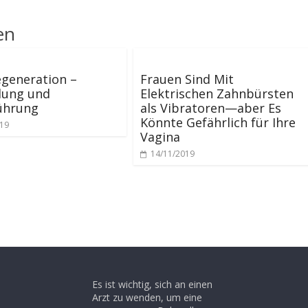
en
generation –
Frauen Sind Mit
ung und
Elektrischen Zahnbürsten
ührung
als Vibratoren—aber Es
Könnte Gefährlich für Ihre
019
Vagina
14/11/2019
Es ist wichtig, sich an einen
Arzt zu wenden, um eine