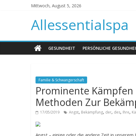
Mittwoch, August 5, 2026
Allessentialspa
GESUNDHEIT
PERSÖNLICHE GESUNDHE
Familie & Schwangerschaft
Prominente Kämpfen M
Methoden Zur Bekäm
,
,
,
,
,
17/05/2019
Angst
Bekämpfung
der
des
Ihre
K
Angst – einige oder die andere Zeit in unserem Le