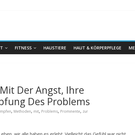
IT
FITNESS
HAUSTIERE
HAUT & KÖRPERPFLEGE
ME
it Der Angst, Ihre
pfung Des Problems
,
,
,
,
,
ämpfen
Methoden
mit
Problems
Prominente
zur
ben, wir alle haben es erlebt. Vielleicht das Gefühl war nicht,