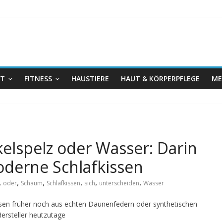
IT
FITNESS
HAUSTIERE
HAUT & KÖRPERPFLEGE
ME
lspelz oder Wasser: Darin
oderne Schlafkissen
,
,
,
,
,
,
oder
Schaum
Schlafkissen
sich
unterscheiden
Wasser
issen früher noch aus echten Daunenfedern oder synthetischen
Hersteller heutzutage