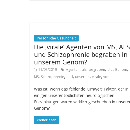
Persönliche Gesundheit
Die ‚virale‘ Agenten von MS, ALS
und Schizophrenie begraben in
unserem Genom?
,
,
,
,
,
11/07/2019
Agenten
als
begraben
die
Genom
,
,
,
,
,
MS
Schizophrenie
und
unserem
virale
von
Was ist, wenn das fehlende ‚Umwelt‘ Faktor, der in
einigen unserer tödlichsten neurologischen
Erkrankungen waren wirklich geschrieben in unser
Genom?
Weiterlesen