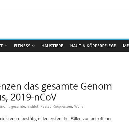
IT
FITNESS
HAUSTIERE
HAUT & KÖRPERPFLEGE
ME
uenzen das gesamte Genom
s, 2019-nCoV
,
,
,
,
enom
gesamte
Institut
Pasteur-Sequenzen
Wuhan
inisterium bestätigte den ersten drei Fällen von betroffenen