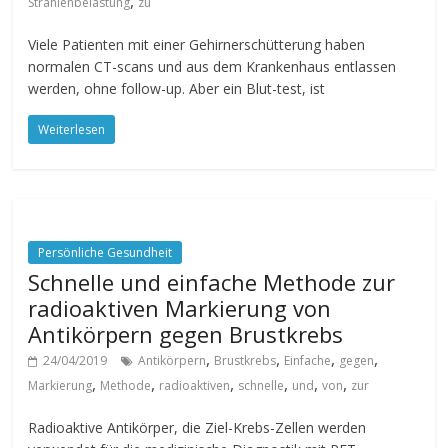
,
Strahlenbelastung
zu
Viele Patienten mit einer Gehirnerschütterung haben
normalen CT-scans und aus dem Krankenhaus entlassen
werden, ohne follow-up. Aber ein Blut-test, ist
Weiterlesen
Persönliche Gesundheit
Schnelle und einfache Methode zur
radioaktiven Markierung von
Antikörpern gegen Brustkrebs
,
,
,
,
24/04/2019
Antikörpern
Brustkrebs
Einfache
gegen
,
,
,
,
,
,
Markierung
Methode
radioaktiven
schnelle
und
von
zur
Radioaktive Antikörper, die Ziel-Krebs-Zellen werden