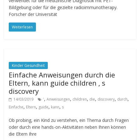
verwendet für die medizinische Diagnostik mit PET-
Bildgebung oder für die gezielte radioimmunotherapy.
Forscher der Universität
Weiterlesen
Kinder Gesundheit
Einfache Anweisungen durch die
Eltern, kann guide children ‚ s
discovery
,
,
,
,
,
,
14/03/2019
'
Anweisungen
children
die
discovery
durch
,
,
,
,
Einfache
Eltern
guide
kann
s
Ob probing, ein Kind zu verstehen, ein Thema durch Fragen
oder durch eine hands-on-Aktivitäten neben Ihnen können
die Eltern Ihre