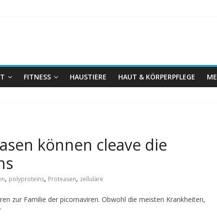
IT
FITNESS
HAUSTIERE
HAUT & KÖRPERPFLEGE
ME
easen können cleave die
ns
,
,
,
en
polyproteins
Proteasen
zelluläre
ören zur Familie der picornaviren. Obwohl die meisten Krankheiten,
r