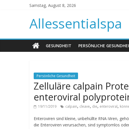
Samstag, August 8, 2026
Allessentialspa
GESUNDHEIT
PERSÖNLICHE GESUNDHE
Persönliche Gesundheit
Zelluläre calpain Prot
enteroviral polyprotei
,
,
,
,
19/11/2019
calpain
cleave
die
enteroviral
könn
Enteroviren sind kleine, unbehüllte RNA-Viren, geh
die Enteroviren verursachen, sind symptomlos ode