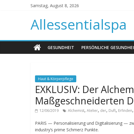
Samstag, August 8, 2026
Allessentialspa
GESUNDHEIT
PERSÖNLICHE GESUNDHE
Haut & Körperpflege
EXKLUSIV: Der Alchemis
Maßgeschneiderten D
,
,
,
,
12/06/2019
Alchemist
Atelier
der
Duft
Erfinden
PARIS — Personalisierung und Digitalisierung — zw
industry’s prime Schmerz Punkte.