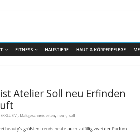
IT
FITNESS
HAUSTIERE
HAUT & KÖRPERPFLEGE
ME
t Atelier Soll neu Erfinden
uft
,
,
,
,
EXKLUSIV:
Maßgeschneiderten
neu -
soll
ei beauty’s größten trends heute auch zufällig zwei der Parfüm