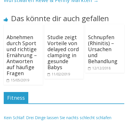
Wurstwaren Rewe & Penny Märkten
→
Das könnte dir auch gefallen
Abnehmen
Studie zeigt
Schnupfen
durch Sport
Vorteile von
(Rhinitis) –
und richtige
delayed cord
Ursachen
Ernährung –
clamping in
und
Antworten
gesunde
Behandlung
auf häufige
Babys
12/12/2018
Fragen
11/02/2019
15/05/2019
Fitness
Kein Schlaf: Drei Dinge lassen Sie nachts schlecht schlafen