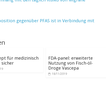
position gegenüber PFAS ist in Verbindung mit
en
ept für medizinisch
FDA-panel: erweiterte
d sicher
Nutzung von Fisch-öl-
Droge Vascepa
019
18/11/2019