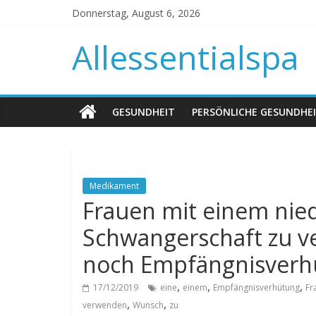
Donnerstag, August 6, 2026
Allessentialspa
GESUNDHEIT
PERSÖNLICHE GESUNDHE
Medikament
Frauen mit einem nie
Schwangerschaft zu 
noch Empfängnisverh
,
,
,
17/12/2019
eine
einem
Empfängnisverhütung
Fr
,
,
verwenden
Wunsch
zu