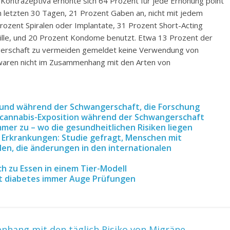
 Kontrazeptiva erhöhte sich 64 Prozent für jede Erhöhung point
en letzten 30 Tagen, 21 Prozent Gaben an, nicht mit jedem
zent Spiralen oder Implantate, 31 Prozent Short-Acting
 Pille, und 20 Prozent Kondome benutzt. Etwa 13 Prozent der
ngerschaft zu vermeiden gemeldet keine Verwendung von
 waren nicht im Zusammenhang mit den Arten von
r und während der Schwangerschaft, die Forschung
en cannabis-Exposition während der Schwangerschaft
mer zu – wo die gesundheitlichen Risiken liegen
 Erkrankungen: Studie gefragt, Menschen mit
en, die änderungen in den internationalen
h zu Essen in einem Tier-Modell
t diabetes immer Auge Prüfungen
hang mit den täglich Risiko von Migräne