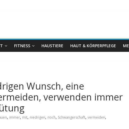
IT
FITNESS
HAUSTIERE
HAUT & KÖRPERPFLEGE
ME
drigen Wunsch, eine
vermeiden, verwenden immer
ütung
,
,
,
,
,
,
,
auen
immer
mit
niedrigen
noch
Schwangerschaft
vermeiden