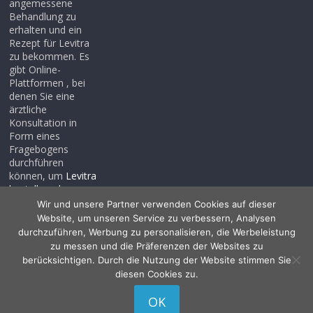
angemessene
Behandlung zu
erhalten und ein
Rezept für Levitra
zu bekommen. Es
gibt Online-
Plattformen , bei
denen Sie eine
ärztliche
Konsultation in
Form eines
Fragebogens
durchführen
können, um
Levitra
bestellen ohne
rezept
, auch wenn
Wir und unsere Partner verwenden Cookies auf dieser
Sie noch kein
Website, um unseren Service zu verbessern, Analysen
Rezept haben .
durchzuführen, Werbung zu personalisieren, die Werbeleistung
zu messen und die Präferenzen der Websites zu
berücksichtigen. Durch die Nutzung der Website stimmen Sie
diesen Cookies zu.
Copyright © 2026
Allessentialspa
. Alle Rechte vorbehalten.
OK